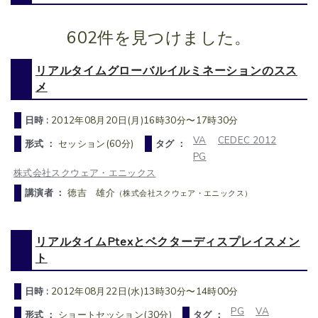
602件を見つけました。
リアルタイムグローバルイルミネーションのスス
メ
日時 :
2012年08月20日(月)16時30分〜17時30分
VA
CEDEC 2012
形式 ：
セッション(60分)
タグ ：
PG
株式会社スクウェア・エニックス
講演者 ：
徳吉 雄介
（株式会社スクウェア・エニックス）
リアルタイムPtexとベクターディスプレイスメン
ト
日時 :
2012年08月22日(水)13時30分〜14時00分
PG
VA
形式 ：
ショートセッション(30分)
タグ ：