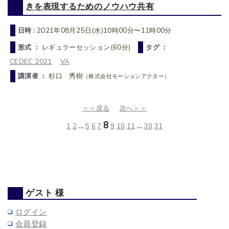
きを表現するためのノウハウ共有
日時 :
2021年08月25日(水)10時00分〜11時00分
形式 ：
レギュラーセッション(60分)
タグ ：
CEDEC 2021
VA
講演者 ：
杉口 秀樹
（株式会社モーションアクター）
＜＜戻る
次へ＞＞
8
1
2
...
5
6
7
9
10
11
...
30
31
ゲスト 様
ログイン
会員登録