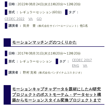
日時 :
2022年08月24日(水)11時20分〜12時20分
形式 ：
レギュラーセッション(60分)
タグ ：
CEDEC 2022
VA
GD
講演者 ：
筒井 豊
他1名
（株式会社サイバーエージェント）
モーションマッチングのつくりかた
日時 :
2017年08月31日(木)11時20分〜12時20分
CEDEC 2017
形式 ：
レギュラーセッション
タグ ：
ENG
VA
講演者 ：
野村 克裕
（株式会社バンダイナムコスタジオ）
モーションキャプチャデータを題材にしたAI研究
プロジェクトのポストモーテム - データセット構
築からモーションスタイル変換プロジェクトまで