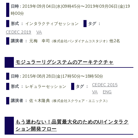
日時 :
2019年09月04日(水)09時45分〜2019年09月06日(金)19
時00分
形式 ：
インタラクティブセッション
タグ ：
CEDEC 2019
VA
講演者 ：
元梅 幸司
他2名
（株式会社バンダイナムコスタジオ）
モジュラーリグシステムのアーキテクチャ
日時 :
2015年08月28日(金)17時50分〜18時50分
CEDEC 2015
形式 ：
レギュラーセッション
タグ ：
VA
ENG
講演者 ：
佐々木隆典
（株式会社スクウェア・エニックス）
もう迷わない！品質最大化のためのUIインタラク
ション開発フロー