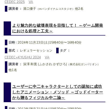
CEDEC 2025
VA
講演者 ：
溝口優子
他2名
（㈱バンダイナムコスタジオ）
より魅力的な破壊表現を目指して！ ～ゲーム開発
における処理と工夫～
日時 :
2024年11月23日(土)15時40分〜16時40分
形式 ：
レギュラーセッション
タグ ：
CEDEC+KYUSHU 2024
VA
講演者 ：
深澤 和寛 (ふかさわ かずひろ)
（株式会社ガンバリオン）
他1名
ユーザーに中二キャラクターとしての認知に成功
したアニメーション・メソッド ～ゴッドイーター
から贈るフィジカル中二論～
日時 :
2012年08月21日(火)15時20分〜15時50分