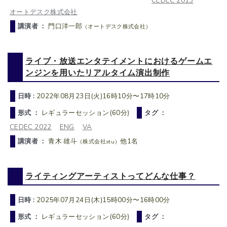
CEDEC 2013
オートデスク株式会社
講演者 ：
門口洋一郎
（オートデスク株式会社）
ライブ・放送エンタテイメントにおけるゲームエ
ンジンを用いたリアルタイム演出制作
日時 :
2022年08月23日(火)16時10分〜17時10分
形式 ：
レギュラーセッション(60分)
タグ ：
CEDEC 2022
ENG
VA
講演者 ：
青木 雄斗
他1名
（株式会社stu）
ライティングアーティストってどんな仕事？
日時 :
2025年07月24日(木)15時00分〜16時00分
形式 ：
レギュラーセッション(60分)
タグ ：