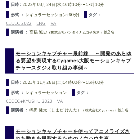
日時 :
2022年08月24日(水)16時10分〜17時10分
形式 ：
レギュラーセッション(60分)
タグ ：
CEDEC 2022
ENG
VA
講演者 ：
髙橋 誠史
他2名
（株式会社バンダイナムコ研究所）
モーションキャプチャー最前線 ～開発のあらゆ
る要望を実現するCygames大阪モーションキャプ
チャースタジオ取り組み事例～
日時 :
2023年11月25日(土)14時00分〜15時00分
形式 ：
レギュラーセッション
タグ ：
CEDEC+KYUSHU 2023
VA
講演者 ：
嶋田 健太（しまだ けんた）
他1名
（株式会社Cygames）
モーションキャプチャーを使ってアニメライズさ
れた動きを撮影するためのノウハウ共有