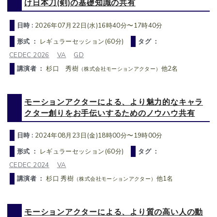
け日本刀(剣)の基礎知識の共有
日時 :
2026年07月22日(水)16時40分〜17時40分
形式 ：
レギュラーセッション(60分)
タグ ：
CEDEC 2026
VA
GD
講演者 ：
杉口 秀樹
他2名
（株式会社モーションアクター）
モーションアクターによる、より魅力的なキャラ
クター創りをお手伝いするためのノウハウ共有
日時 :
2024年08月23日(金)18時00分〜19時00分
形式 ：
レギュラーセッション(60分)
タグ ：
CEDEC 2024
VA
講演者 ：
杉口 秀樹
他1名
（株式会社モーションアクター）
モーションアクターによる、より質の高い人の動