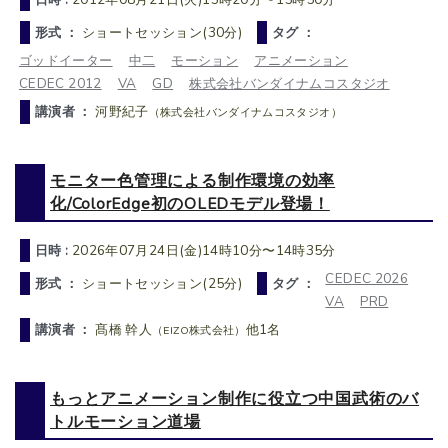
形式 ：
ショートセッション(30分)
タグ ：
ゴッドイーター
中二
モーション
アニメーション
CEDEC 2012
VA
GD
株式会社バンダイナムコスタジオ
講演者 ：
河野紀子
（株式会社バンダイナムコスタジオ）
モニター色管理による制作環境の効率
化/ColorEdge初のOLEDモデル登場！
日時 :
2026年07月24日(金)14時10分〜14時35分
CEDEC 2026
形式 ：
ショートセッション(25分)
タグ ：
VA
PRD
講演者 ：
髙橋 幹人
他1名
（EIZO株式会社）
もっとアニメーション制作に役立つ中国武術のバ
トルモーション道場