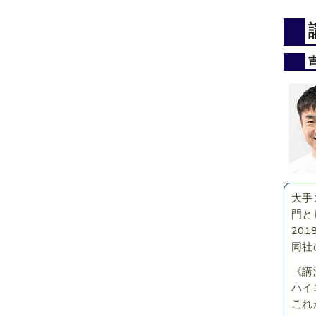
大手
門と
20
同社
《講
ハイ
これ