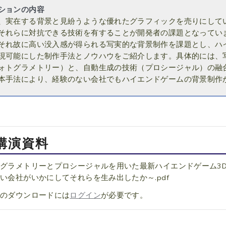
ションの内容
、実在する背景と見紛うような優れたグラフィックを売りにして
それらに対抗できる技術を有することが開発者の課題となってい
それ故に高い没入感が得られる写実的な背景制作を課題とし、ハ
現可能にした制作手法とノウハウをご紹介します。具体的には、
ォトグラメトリー）と、自動生成の技術（プロシージャル）の融
本手法により、経験のない会社でもハイエンドゲームの背景制作
講演資料
グラメトリーとプロシージャルを用いた最新ハイエンドゲーム3D
い会社がいかにしてそれらを生み出したか～.pdf
料のダウンロードには
ログイン
が必要です。