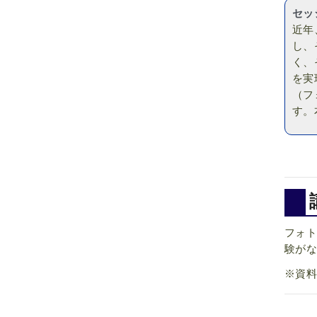
セッ
近年
し、
く、
を実
（フ
す。
フォト
験がな
※資