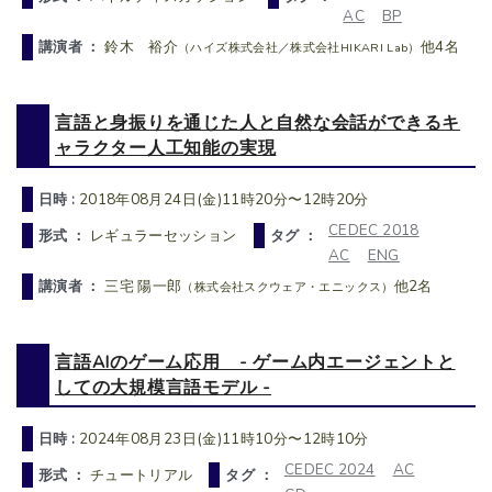
AC
BP
講演者 ：
鈴木 裕介
他4名
（ハイズ株式会社／株式会社HIKARI Lab）
言語と身振りを通じた人と自然な会話ができるキ
ャラクター人工知能の実現
日時 :
2018年08月24日(金)11時20分〜12時20分
CEDEC 2018
形式 ：
レギュラーセッション
タグ ：
AC
ENG
講演者 ：
三宅 陽一郎
他2名
（株式会社スクウェア・エニックス）
言語AIのゲーム応用 - ゲーム内エージェントと
しての大規模言語モデル -
日時 :
2024年08月23日(金)11時10分〜12時10分
CEDEC 2024
AC
形式 ：
チュートリアル
タグ ：