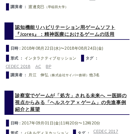
講演者 ：
渡邊克巳
（早稲田大学）
認知機能リハビリテーション用ゲームソフト
『Jcores』：精神医療におけるゲームの活用
日時 :
2018年08月22日(水)〜2018年08月24日(金)
形式 ：
インタラクティブセッション
タグ ：
CEDEC 2018
AC
BP
講演者 ：
月江 伸弘
他3名
（株式会社サイバー創研）
診察室でゲームが「処方」される未来へ ー医師の
視点からみる「ヘルスケア × ゲーム」の先進事例
紹介と展望
日時 :
2017年09月01日(金)11時20分〜12時20分
CEDEC 2017
形式 ：
パネルディスカッション
タグ ：