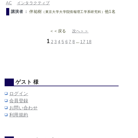
AC
インタラクティブ
講演者 ：
伴祐樹
他1名
（東京大学大学院情報理工学系研究科）
＜＜戻る
次へ＞＞
1
2
3
4
5
6
7
8
...
17
18
ゲスト 様
ログイン
会員登録
お問い合わせ
利用規約