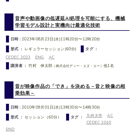
音声や動画像の低遅延AI処理を可能にする、機械
学習モデル設計と実機向け最適化技術
日時 :
2023年08月23日(水)11時20分〜12時20分
形式 ：
レギュラーセッション(60分)
タグ ：
CEDEC 2023
ENG
AC
講演者 ：
竹村 伸太郎
他1名
（株式会社ディー・エヌ・エー）
音が映像作品の「でき」を決める－音と映像の相
乗効果－
日時 :
2010年09月01日(水)13時30分〜14時30分
九州大学
AC
形式 ：
セッション（60分）
タグ ：
CEDEC 2010
SND