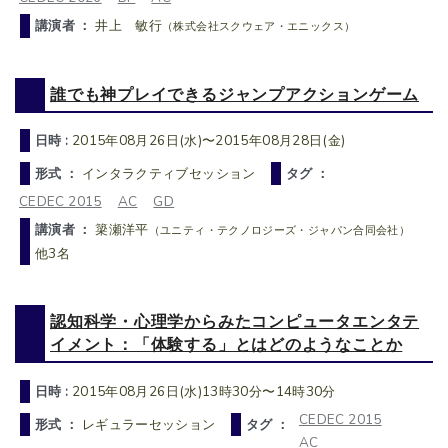
講演者 ：
井上 敏行
（株式会社スクウェア・エニックス）
誰でも神プレイできるジャンプアクションゲーム
日時 :
2015年08月26日(水)〜2015年08月28日(金)
形式 ：
インタラクティブセッション
タグ ：
CEDEC 2015
AC
GD
講演者 ：
簗瀬洋平
（ユニティ・テクノロジーズ・ジャパン合同会社）
他3名
認知科学・心理学からみたコンピュータエンタテ
イメント：「体験する」とはどのようなことか
日時 :
2015年08月26日(水)13時30分〜14時30分
CEDEC 2015
形式 ：
レギュラーセッション
タグ ：
AC