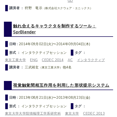
GD
講演者 ：
狩野 竜示
（株式会社スクウェア・エニックス）
触れ合えるキャラクタを制作するツール：
SprBlender
日時 :
2014年09月02日(火)〜2014年09月04日(木)
形式 ：
インタラクティブセッション
タグ ：
東京工業大学
ENG
CEDEC 2014
AC
インタラクティブ
講演者 ：
三武裕玄
他4名
（東京工業大学）
視覚触覚間相互作用を利用した形状提示システム
日時 :
2013年08月21日(水)〜2013年08月23日(金)
形式 ：
インタラクティブセッション
タグ ：
東京大学大学院情報理工学系研究科
東京大学
CEDEC 2013