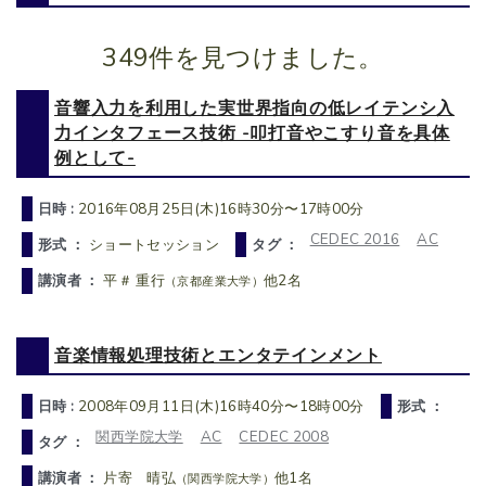
349件を見つけました。
音響入力を利用した実世界指向の低レイテンシ入
力インタフェース技術 -叩打音やこすり音を具体
例として-
日時 :
2016年08月25日(木)16時30分〜17時00分
CEDEC 2016
AC
形式 ：
ショートセッション
タグ ：
講演者 ：
平＃ 重行
他2名
（京都産業大学）
音楽情報処理技術とエンタテインメント
日時 :
2008年09月11日(木)16時40分〜18時00分
形式 ：
関西学院大学
AC
CEDEC 2008
タグ ：
講演者 ：
片寄 晴弘
他1名
（関西学院大学）