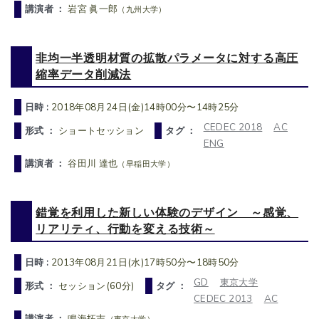
講演者 ：
岩宮 眞一郎
（九州大学）
非均一半透明材質の拡散パラメータに対する高圧
縮率データ削減法
日時 :
2018年08月24日(金)14時00分〜14時25分
CEDEC 2018
AC
形式 ：
ショートセッション
タグ ：
ENG
講演者 ：
谷田川 達也
（早稲田大学）
錯覚を利用した新しい体験のデザイン ～感覚、
リアリティ、行動を変える技術～
日時 :
2013年08月21日(水)17時50分〜18時50分
GD
東京大学
形式 ：
セッション(60分)
タグ ：
CEDEC 2013
AC
講演者 ：
鳴海拓志