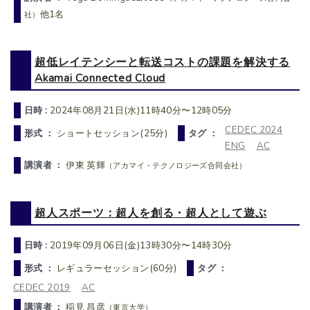
他1名
社）
超低レイテンシーと転送コストの課題を解決する
Akamai Connected Cloud
日時 :
2024年08月21日(水)11時40分〜12時05分
CEDEC 2024
形式 ：
ショートセッション(25分)
タグ ：
ENG
AC
講演者 ：
伊東 英輝
（アカマイ・テクノロジーズ合同会社）
超人スポーツ：超人を創る・超人として遊ぶ
日時 :
2019年09月06日(金)13時30分〜14時30分
形式 ：
レギュラーセッション(60分)
タグ ：
CEDEC 2019
AC
講演者 ：
稲見 昌彦
（東京大学）