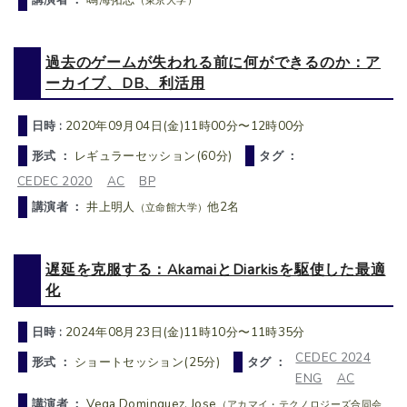
（東京大学）
過去のゲームが失われる前に何ができるのか：ア
ーカイブ、DB、利活用
日時 :
2020年09月04日(金)11時00分〜12時00分
形式 ：
レギュラーセッション(60分)
タグ ：
CEDEC 2020
AC
BP
講演者 ：
井上明人
他2名
（立命館大学）
遅延を克服する：AkamaiとDiarkisを駆使した最適
化
日時 :
2024年08月23日(金)11時10分〜11時35分
CEDEC 2024
形式 ：
ショートセッション(25分)
タグ ：
ENG
AC
講演者 ：
Vega Dominguez, Jose
（アカマイ・テクノロジーズ合同会