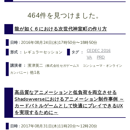
464件を見つけました。
龍が如く６における次世代神室町の作り方
日時 :
2016年08月24日(水)17時50分〜18時50分
CEDEC 2016
形式 ：
レギュラーセッション
タグ ：
VA
PRD
講演者 ：
濱津英二
（株式会社セガゲームス コンシューマ・オンライン
他1名
カンパニー）
高品質なアニメーションと低負荷を両立させる
Shadowverseにおけるアニメーション制作事例 ～
カードバトルゲームとして快適にプレイできるUX
を実現するために～
日時 :
2017年08月31日(木)11時20分〜12時20分