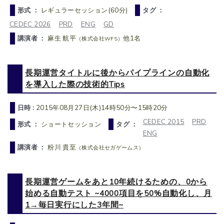
形式 ：
レギュラーセッション(60分)
タグ ：
CEDEC 2026
PRD
ENG
GD
講演者 ：
麻生 航平
他1名
（株式会社WFS）
長期運営タイトルに後からパイプラインの自動化
を導入した際の技術的Tips
日時 :
2015年08月27日(木)14時50分〜15時20分
CEDEC 2015
PRD
形式 ：
ショートセッション
タグ ：
ENG
講演者 ：
粉川 貴至
（株式会社セガゲームス）
長期運営ゲームをあと10年続けるための、0から
始める自動テスト ~4000項目を50%自動化し、月
1→毎日実行にした3年間~