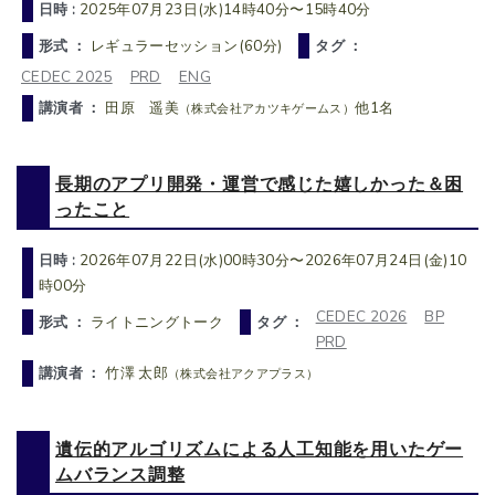
日時 :
2025年07月23日(水)14時40分〜15時40分
形式 ：
レギュラーセッション(60分)
タグ ：
CEDEC 2025
PRD
ENG
講演者 ：
田原 遥美
他1名
（株式会社アカツキゲームス）
長期のアプリ開発・運営で感じた嬉しかった＆困
ったこと
日時 :
2026年07月22日(水)00時30分〜2026年07月24日(金)10
時00分
CEDEC 2026
BP
形式 ：
ライトニングトーク
タグ ：
PRD
講演者 ：
竹澤 太郎
（株式会社アクアプラス）
遺伝的アルゴリズムによる人工知能を用いたゲー
ムバランス調整