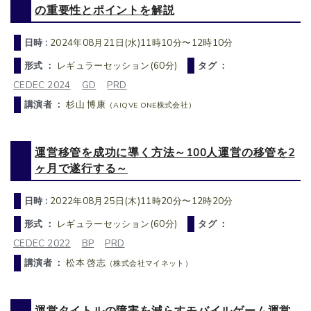
の重要性とポイントを解説
日時 :
2024年08月21日(水)11時10分〜12時10分
形式 ：
レギュラーセッション(60分)
タグ ：
CEDEC 2024
GD
PRD
講演者 ：
杉山 博康
（AIQVE ONE株式会社）
運営移管を成功に導く方法～100人運営の移管を2
ヶ月で遂行する～
日時 :
2022年08月25日(木)11時20分〜12時20分
形式 ：
レギュラーセッション(60分)
タグ ：
CEDEC 2022
BP
PRD
講演者 ：
松本 啓志
（株式会社マイネット）
運営タイトルの障害を減らすモバイルゲーム運営