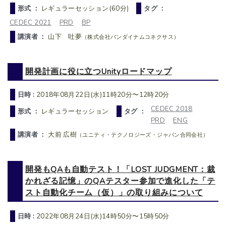
形式 ：
レギュラーセッション(60分)
タグ ：
CEDEC 2021
PRD
BP
講演者 ：
山下 吐夢
（株式会社バンダイナムコネクサス）
開発計画に役に立つUnityロードマップ
日時 :
2018年08月22日(水)11時20分〜12時20分
CEDEC 2018
形式 ：
レギュラーセッション
タグ ：
PRD
ENG
講演者 ：
大前 広樹
（ユニティ・テクノロジーズ・ジャパン合同会社）
開発もQAも自動テスト！「LOST JUDGMENT：裁
かれざる記憶」のQAテスター参加で進化した「テ
スト自動化チーム（仮）」の取り組みについて
日時 :
2022年08月24日(水)14時50分〜15時50分