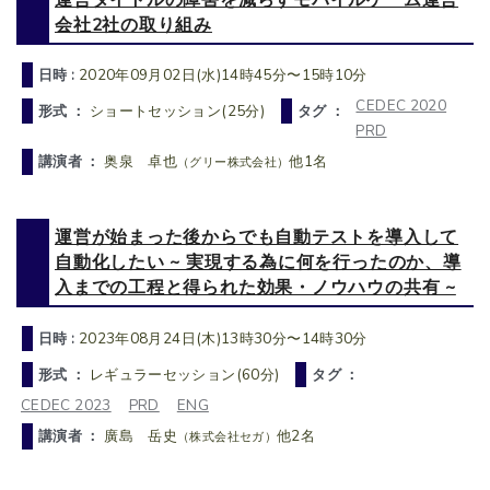
会社2社の取り組み
日時 :
2020年09月02日(水)14時45分〜15時10分
CEDEC 2020
形式 ：
ショートセッション(25分)
タグ ：
PRD
講演者 ：
奥泉 卓也
他1名
（グリー株式会社）
運営が始まった後からでも自動テストを導入して
自動化したい ~ 実現する為に何を行ったのか、導
入までの工程と得られた効果・ノウハウの共有 ~
日時 :
2023年08月24日(木)13時30分〜14時30分
形式 ：
レギュラーセッション(60分)
タグ ：
CEDEC 2023
PRD
ENG
講演者 ：
廣島 岳史
他2名
（株式会社セガ）