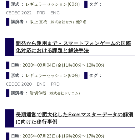
形式 ：
レギュラーセッション(60分)
タグ ：
CEDEC 2022
PRD
ENG
講演者 ：
阪上 直樹
他2名
（株式会社セガ）
開発から運用まで - スマートフォンゲームの国際
化対応における課題と解決手法
日時 :
2020年09月04日(金)11時00分〜12時00分
形式 ：
レギュラーセッション(60分)
タグ ：
CEDEC 2020
ENG
PRD
講演者 ：
岩切伸哉
（株式会社ドリコム）
長期運営で肥大化したExcelマスターデータの解消
に向けた移行事例
日時 :
2026年07月23日(木)16時20分〜17時20分