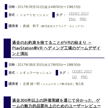
日時 :
2017年09月01日(金)14時50分〜15時15分
CEDEC 2017
形式 ：
ショートセッション
タグ ：
ENG
PRD
講演者 ：
眞鍋 和子
（株式会社スクウェア・エニックス）
過去のお約束を捨てることがVRの始まり ～
PlayStation®VR ヘディング工場のゲームデザイ
ンと演出
日時 :
2017年08月30日(水)17時50分〜18時50分
CEDEC 2017
形式 ：
レギュラーセッション
タグ ：
GD
PRD
講演者 ：
北尾 雄一郎
他1名
（ジェムドロップ株式会社）
過去300件以上の評価実績を通じて分かった、ゲ
ームの魅力的品質向上のためのユーザーレビュー