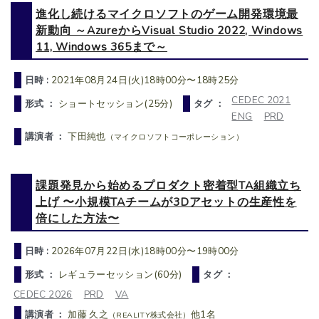
進化し続けるマイクロソフトのゲーム開発環境最
新動向 ～AzureからVisual Studio 2022, Windows
11, Windows 365まで～
日時 :
2021年08月24日(火)18時00分〜18時25分
CEDEC 2021
形式 ：
ショートセッション(25分)
タグ ：
ENG
PRD
講演者 ：
下田純也
（マイクロソフトコーポレーション）
課題発見から始めるプロダクト密着型TA組織立ち
上げ 〜小規模TAチームが3Dアセットの生産性を
倍にした方法〜
日時 :
2026年07月22日(水)18時00分〜19時00分
形式 ：
レギュラーセッション(60分)
タグ ：
CEDEC 2026
PRD
VA
講演者 ：
加藤 久之
他1名
（REALITY株式会社）