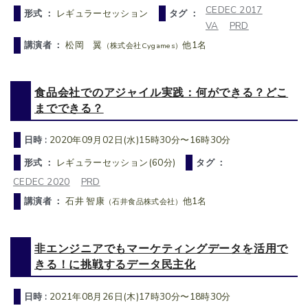
CEDEC 2017
形式 ：
レギュラーセッション
タグ ：
VA
PRD
講演者 ：
松岡 翼
他1名
（株式会社Cygames）
食品会社でのアジャイル実践：何ができる？どこ
までできる？
日時 :
2020年09月02日(水)15時30分〜16時30分
形式 ：
レギュラーセッション(60分)
タグ ：
CEDEC 2020
PRD
講演者 ：
石井 智康
他1名
（石井食品株式会社）
非エンジニアでもマーケティングデータを活用で
きる！に挑戦するデータ民主化
日時 :
2021年08月26日(木)17時30分〜18時30分