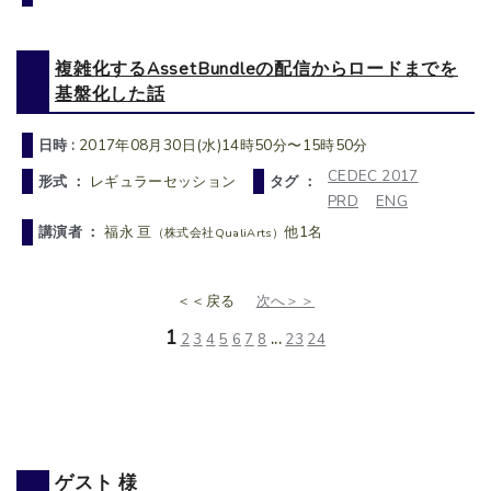
複雑化するAssetBundleの配信からロードまでを
基盤化した話
日時 :
2017年08月30日(水)14時50分〜15時50分
CEDEC 2017
形式 ：
レギュラーセッション
タグ ：
PRD
ENG
講演者 ：
福永 亘
他1名
（株式会社QualiArts）
＜＜戻る
次へ＞＞
1
2
3
4
5
6
7
8
...
23
24
ゲスト 様