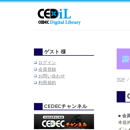
ゲスト 様
ログイン
会員登録
お問い合わせ
TOP
利用規約
CEDECチャンネル
■ 会
本規
インメ