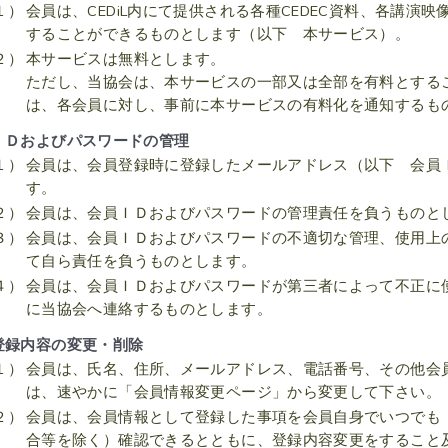
１）
会員は、CEDiL内にて提供される各種CEDEC資料、各講
することができるものとします（以下 本サービス）。
２）
本サービスは無料とします。
ただし、当協会は、本サービスの一部又は全部を有料とする
は、各会員に対し、事前に本サービスの有料化を通知するも
ＩＤおよびパスワードの管理
１）
会員は、会員登録時に登録したメールアドレス（以下 会員
す。
２）
会員は、会員ＩＤおよびパスワードの管理責任を負うものと
３）
会員は、会員ＩＤおよびパスワードの不適切な管理、使用上
て自ら責任を負うものとします。
４）
会員は、会員ＩＤおよびパスワードが第三者によって不正に
に当協会へ連絡するものとします。
登録内容の変更・削除
１）
会員は、氏名、住所、メールアドレス、電話番号、その他会
は、速やかに「会員情報変更ページ」から変更して下さい。
２）
会員は、会員情報として登録した事項を会員自身でいつでも
合等を除く）確認できるとともに、登録内容変更をすること