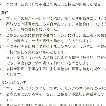
５）
その他、会員として不適当であると当協会が判断した場合
．責任
１）
本サービスをご利用いただく際に、様々な使用条件により、
不能などの障害が起こる場合があります。当協会はこのよう
しても一切の責任を負いません。
２）
当協会が会員に提供する各コンテンツに対し、第三者への権
て、当協会は、一切の責任を負わないものとします。
３）
当協会が会員に対して提供するコンテンツについては、当協
一切の責任を負わないものとします。
また、提供された一切の情報に起因する損害（身体的、精神
でも、当協会は一切の責任を負わないものとします。
４）
会員が不正、不当な手段により当協会に損害を与えた場合、
とします。
．リンクについて
１）
本サービスはリンクフリーですが、リンクの際は事前にcedil@c
２）
公序良俗に反するサイトなど、当協会が不適切と判断するサ
す。
３）
各ページのURLは予告なく変更・削除される場合があります