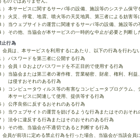
うものではありません。
１）
本サービスに関するサーバ等の設備、施設等のシステム保守
２）
火災、停電、地震、噴火等の天災地異、第三者による妨害等
３）
当ウェブサイトの運営に関連するサーバ等の設備、施設等の
４）
その他、当協会が本サービスの一時的な中止が必要と判断し
禁止行為
 会員は、本サービスを利用するにあたり、以下の行為を行わな
１）
パスワードを第三者に公開する行為
２）
会員ＩＤおよびパスワードを不正目的で使用する行為
３）
当協会または第三者の著作権、営業秘密、財産、権利、利益
は侵すおそれのある行為
４）
コンピュータウィルス等の有害なコンピュータプログラム、
本サービスに関連して使用、提供等する行為
５）
公序良俗に反するおそれのある行為
６）
当ウェブサイトの運営を妨げるような行為またはそのおそれ
７）
法令に違反する行為またはそのおそれのある行為
８）
その他、当協会が不適切であると判断する行為
 会員が前項に定める禁止行為を行った場合、当協会が当該会員