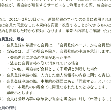
員各位が、当協会が運営するサービスをご利用される際、当協会
約は、2011年2月18日から、新規登録のすべての会員に適用され
会は会員の同意なしに本規約を変更・改定することができるもの
規約を掲載した時から有効になります。最新の内容をご確認いた
会員登録、退会
１）
会員登録を希望する会員は、「会員登録ページ」から会員登
２）
当協会は、以下の場合を除き、会員登録の申請を承諾します
・登録内容に虚偽の申請があった場合
・過去に会員資格を取り消されている場合
・その他、当協会が会員として不適切と判断した場合
３）
会員登録申請の際、入力した個人情報等の内容に関する責任
４）
会員登録申請の際、本規約の画面にある「同意する」という
点で、本規約の内容全てに同意なされたものとみなします。
思表示とします。
５）
会員は登録内容の削除及び退会を当協会に対して申請するこ
会員の権利