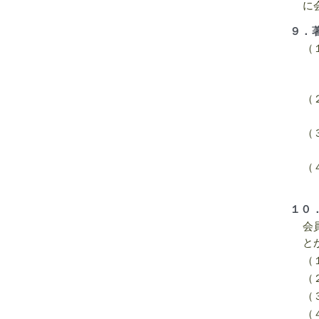
に
９．
（
（
（
（
１０
会
と
（
（
（
（