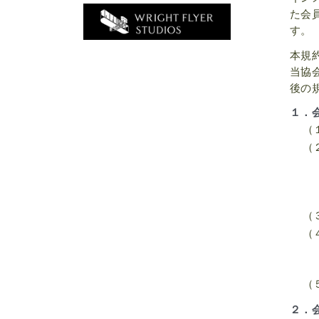
た会
す。
本規
当協
後の
１．
（
（
（
（
（
２．