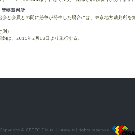
．管轄裁判所
協会と会員との間に紛争が発生した場合には、東京地方裁判所を
付則）
規約は、2011年2月18日より施行する。
Copyright © CEDEC Digital Library All rights reserved