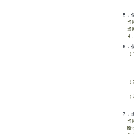
５．
当
当
す
６．
（
（
（
７．
当
断