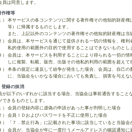
会員は同意します。
著作権等
１）
本サービスの各コンテンツに関する著作権その他知的財産権
等）に帰属するものとします。
また、上記以外のコンテンツの著作権その他知的財産権は当
２）
会員は、本サービスを通じて提供される一切の情報を、権利
私的使用の範囲外の目的で使用することはできないものとし
３）
会員は、本サービスを利用することにより得られる一切の情
しに複製、転載、販売、出版その他私的利用の範囲を超えて
４）
本条の規定に違反して紛争が発生した場合、会員は、自己の
に、当協会をいかなる場合においても免責し、損害を与えな
．登録の抹消
員が以下のいずれかに該当する場合、当協会は事前通告すること
ができるものとします。
１）
会員の登録内容に虚偽の申請があった事が判明した場合
２）
会員ＩＤおよびパスワードを不正に使用した場合
３）
「７．禁止行為」に記載された事項に該当していると当協会
４）
会員が、当協会が年に一度行うメールアドレスの確認通知に