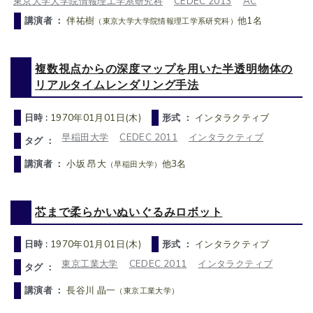
東京大学大学院情報理工学系研究科
CEDEC 2013
AC
講演者 ：
伴祐樹
他1名
（東京大学大学院情報理工学系研究科）
複数視点からの深度マップを用いた半透明物体の
リアルタイムレンダリング手法
日時 :
1970年01月01日(木)
形式 ：
インタラクティブ
早稲田大学
CEDEC 2011
インタラクティブ
タグ ：
講演者 ：
小坂 昂大
他3名
（早稲田大学）
芯まで柔らかいぬいぐるみロボット
日時 :
1970年01月01日(木)
形式 ：
インタラクティブ
東京工業大学
CEDEC 2011
インタラクティブ
タグ ：
講演者 ：
長谷川 晶一
（東京工業大学）