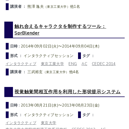
講演者 ：
熊澤 逸夫
他1名
（東京工業大学）
触れ合えるキャラクタを制作するツール：
SprBlender
日時 :
2014年09月02日(火)〜2014年09月04日(木)
形式 ：
インタラクティブセッション
タグ ：
インタラクティブ
東京工業大学
ENG
AC
CEDEC 2014
講演者 ：
三武裕玄
他4名
（東京工業大学）
視覚触覚間相互作用を利用した形状提示システム
日時 :
2013年08月21日(水)〜2013年08月23日(金)
形式 ：
インタラクティブセッション
タグ ：
インタラクティブ
東京大学