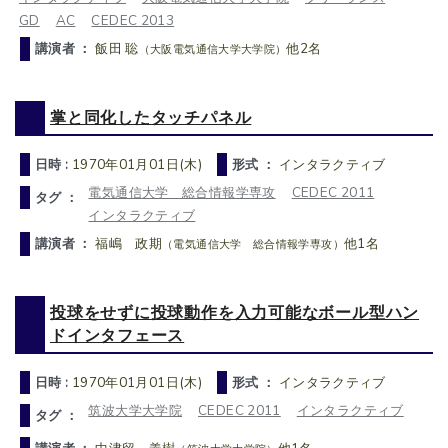
GD
AC
CEDEC 2013
講演者 ：
飯田 聡
他2名
（大阪電気通信大学大学院）
掌と同化したタッチパネル
日時 :
1970年01月01日(木)
形式 ：
インタラクティブ
電気通信大学 総合情報学専攻
CEDEC 2011
タグ ：
インタラクティブ
講演者 ：
福嶋 政期
他1名
（電気通信大学 総合情報学専攻）
投球をせずに投球動作を入力可能なボール型ハン
ドインタフェース
日時 :
1970年01月01日(木)
形式 ：
インタラクティブ
筑波大学大学院
CEDEC 2011
インタラクティブ
タグ ：