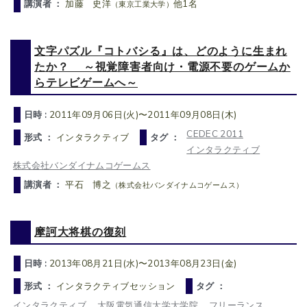
講演者 ：
加藤 史洋
他1名
（東京工業大学）
文字パズル『コトバシる』は、どのように生まれ
たか？ ～視覚障害者向け・電源不要のゲームか
らテレビゲームへ～
日時 :
2011年09月06日(火)〜2011年09月08日(木)
CEDEC 2011
形式 ：
インタラクティブ
タグ ：
インタラクティブ
株式会社バンダイナムコゲームス
講演者 ：
平石 博之
（株式会社バンダイナムコゲームス）
摩訶大将棋の復刻
日時 :
2013年08月21日(水)〜2013年08月23日(金)
形式 ：
インタラクティブセッション
タグ ：
インタラクティブ
大阪電気通信大学大学院
フリーランス