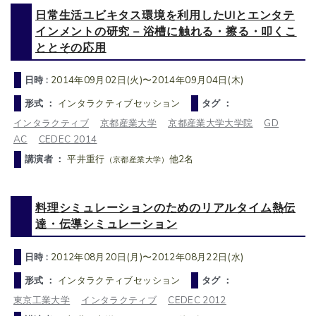
日常生活ユビキタス環境を利用したUIとエンタテ
インメントの研究 – 浴槽に触れる・擦る・叩くこ
ととその応用
日時 :
2014年09月02日(火)〜2014年09月04日(木)
形式 ：
インタラクティブセッション
タグ ：
インタラクティブ
京都産業大学
京都産業大学大学院
GD
AC
CEDEC 2014
講演者 ：
平井重行
他2名
（京都産業大学）
料理シミュレーションのためのリアルタイム熱伝
達・伝導シミュレーション
日時 :
2012年08月20日(月)〜2012年08月22日(水)
形式 ：
インタラクティブセッション
タグ ：
東京工業大学
インタラクティブ
CEDEC 2012