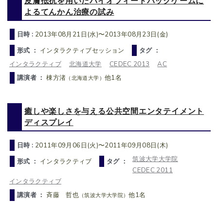
皮膚抵抗を用いたバイオフィードバックゲームに
よるてんかん治療の試み
日時 :
2013年08月21日(水)〜2013年08月23日(金)
形式 ：
インタラクティブセッション
タグ ：
インタラクティブ
北海道大学
CEDEC 2013
AC
講演者 ：
棟方渚
他1名
（北海道大学）
癒しや楽しさを与える公共空間エンタテイメント
ディスプレイ
日時 :
2011年09月06日(火)〜2011年09月08日(木)
筑波大学大学院
形式 ：
インタラクティブ
タグ ：
CEDEC 2011
インタラクティブ
講演者 ：
斉藤 哲也
他1名
（筑波大学大学院）