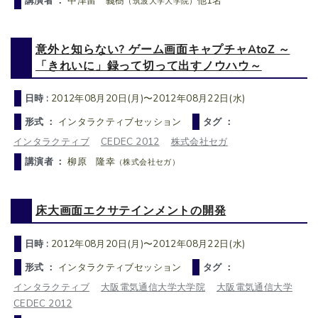
講演者 ：
中津留 義樹
他1名
（筑波大学大学院）
意外と知らない? ゲーム画面キャプチャAtoZ ～
「きれいに」録って切って出すノウハウ～
日時 :
2012年08月20日(月)〜2012年08月22日(水)
形式 ：
インタラクティブセッション
タグ ：
インタラクティブ
CEDEC 2012
株式会社セガ
講演者 ：
柳原 隆幸
（株式会社セガ）
床大画面エクサテインメントの開発
日時 :
2012年08月20日(月)〜2012年08月22日(水)
形式 ：
インタラクティブセッション
タグ ：
インタラクティブ
大阪電気通信大学大学院
大阪電気通信大学
CEDEC 2012