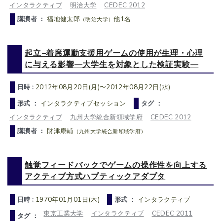
インタラクティブ
明治大学
CEDEC 2012
講演者 ：
福地健太郎
他1名
（明治大学）
起立−着席運動支援用ゲームの使用が生理・心理
に与える影響—大学生を対象とした検証実験—
日時 :
2012年08月20日(月)〜2012年08月22日(水)
形式 ：
インタラクティブセッション
タグ ：
インタラクティブ
九州大学統合新領域学府
CEDEC 2012
講演者 ：
財津康輔
（九州大学統合新領域学府）
触覚フィードバックでゲームの操作性を向上する
アクティブ方式ハプティックアダプタ
日時 :
1970年01月01日(木)
形式 ：
インタラクティブ
東京工業大学
インタラクティブ
CEDEC 2011
タグ ：