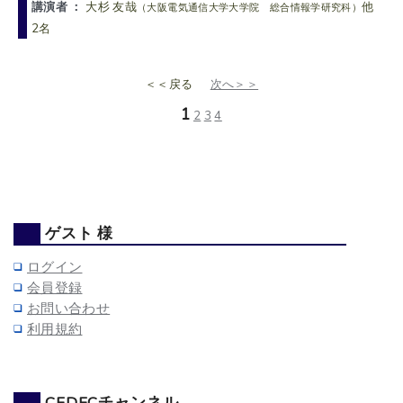
講演者 ：
大杉 友哉
他
（大阪電気通信大学大学院 総合情報学研究科）
2名
＜＜戻る
次へ＞＞
1
2
3
4
ゲスト 様
ログイン
会員登録
お問い合わせ
利用規約
CEDECチャンネル