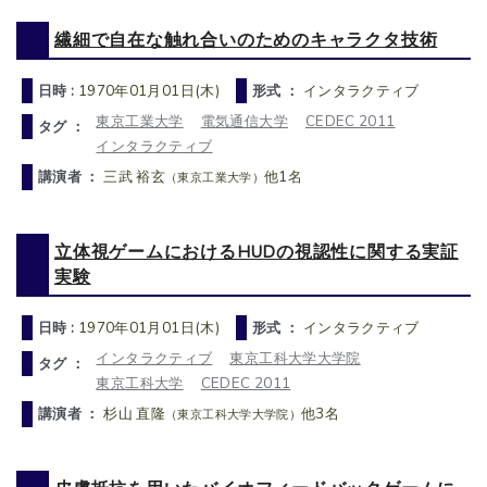
繊細で自在な触れ合いのためのキャラクタ技術
日時 :
1970年01月01日(木)
形式 ：
インタラクティブ
東京工業大学
電気通信大学
CEDEC 2011
タグ ：
インタラクティブ
講演者 ：
三武 裕玄
他1名
（東京工業大学）
立体視ゲームにおけるHUDの視認性に関する実証
実験
日時 :
1970年01月01日(木)
形式 ：
インタラクティブ
インタラクティブ
東京工科大学大学院
タグ ：
東京工科大学
CEDEC 2011
講演者 ：
杉山 直隆
他3名
（東京工科大学大学院）