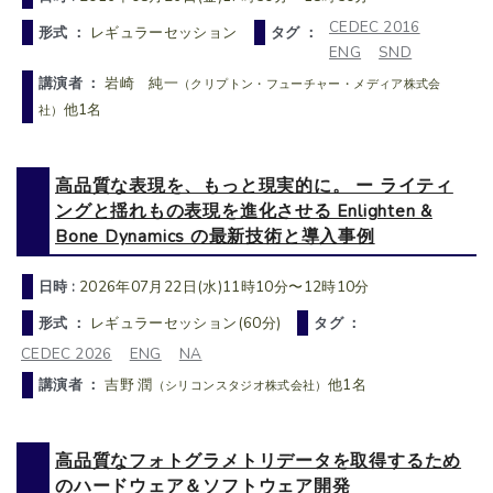
CEDEC 2016
形式 ：
レギュラーセッション
タグ ：
ENG
SND
講演者 ：
岩崎 純一
（クリプトン・フューチャー・メディア株式会
他1名
社）
高品質な表現を、もっと現実的に。 ー ライティ
ングと揺れもの表現を進化させる Enlighten &
Bone Dynamics の最新技術と導入事例
日時 :
2026年07月22日(水)11時10分〜12時10分
形式 ：
レギュラーセッション(60分)
タグ ：
CEDEC 2026
ENG
NA
講演者 ：
吉野 潤
他1名
（シリコンスタジオ株式会社）
高品質なフォトグラメトリデータを取得するため
のハードウェア＆ソフトウェア開発