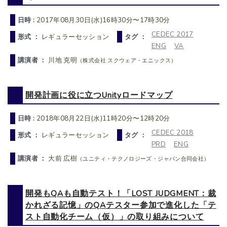
日時 :
2017年08月30日(水)16時30分〜17時30分
CEDEC 2017
形式 ：
レギュラーセッション
タグ ：
ENG
VA
講演者 ：
川地 克明
（株式会社 スクウェア・エニックス）
開発計画に役に立つUnityロードマップ
日時 :
2018年08月22日(水)11時20分〜12時20分
CEDEC 2018
形式 ：
レギュラーセッション
タグ ：
PRD
ENG
講演者 ：
大前 広樹
（ユニティ・テクノロジーズ・ジャパン合同会社）
開発もQAも自動テスト！「LOST JUDGMENT：裁
かれざる記憶」のQAテスター参加で進化した「テ
スト自動化チーム（仮）」の取り組みについて