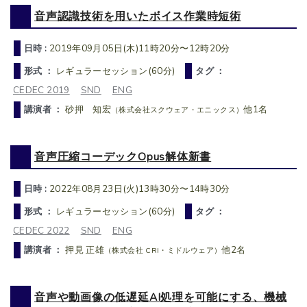
音声認識技術を用いたボイス作業時短術
日時 :
2019年09月05日(木)11時20分〜12時20分
形式 ：
レギュラーセッション(60分)
タグ ：
CEDEC 2019
SND
ENG
講演者 ：
砂押 知宏
他1名
（株式会社スクウェア・エニックス）
音声圧縮コーデックOpus解体新書
日時 :
2022年08月23日(火)13時30分〜14時30分
形式 ：
レギュラーセッション(60分)
タグ ：
CEDEC 2022
SND
ENG
講演者 ：
押見 正雄
他2名
（株式会社 CRI・ミドルウェア）
音声や動画像の低遅延AI処理を可能にする、機械