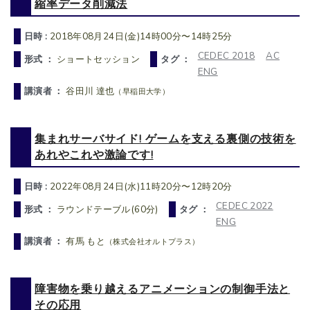
縮率データ削減法
日時 :
2018年08月24日(金)14時00分〜14時25分
CEDEC 2018
AC
形式 ：
ショートセッション
タグ ：
ENG
講演者 ：
谷田川 達也
（早稲田大学）
集まれサーバサイド! ゲームを支える裏側の技術を
あれやこれや激論です!
日時 :
2022年08月24日(水)11時20分〜12時20分
CEDEC 2022
形式 ：
ラウンドテーブル(60分)
タグ ：
ENG
講演者 ：
有馬 もと
（株式会社オルトプラス）
障害物を乗り越えるアニメーションの制御手法と
その応用