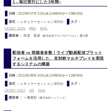
1→毎日実行にした3年間~
日時 :
2025年07月23日(水)14時40分〜15時40分
形式 ：
レギュラーセッション(60分)
タグ ：
CEDEC 2025
PRD
ENG
講演者 ：
田原 遥美
他1名
（株式会社アカツキゲームス）
配信者 vs 視聴者多数！ライブ動画配信プラット
フォームを活用した、非対称マルチプレイを実現
するシステムの構築
日時 :
2022年08月24日(水)10時00分〜11時00分
形式 ：
レギュラーセッション(60分)
タグ ：
CEDEC 2022
GD
ENG
講演者 ：
一條貴彰
（株式会社ヘッドハイ）