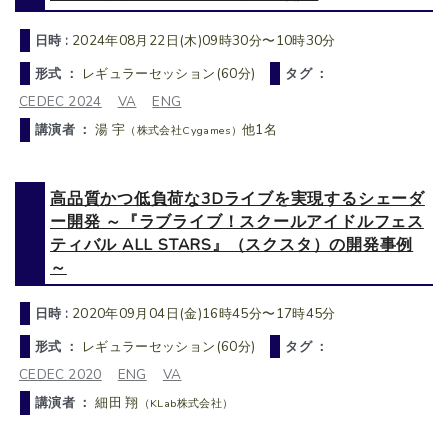
日時 :
2024年08月22日(木)09時30分〜10時30分
形式 ：
レギュラーセッション(60分)
タグ ：
CEDEC 2024
VA
ENG
講演者 ：
湯 宇
他1名
（株式会社Cygames）
高品質かつ低負荷な3Dライブを実現するシェーダ
ー開発 ～『ラブライブ！スクールアイドルフェス
ティバル ALL STARS』（スクスタ）の開発事例
～
日時 :
2020年09月04日(金)16時45分〜17時45分
形式 ：
レギュラーセッション(60分)
タグ ：
CEDEC 2020
ENG
VA
講演者 ：
細田 翔
（KLab株式会社）