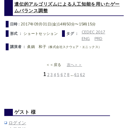
遺伝的アルゴリズムによる人工知能を用いたゲー
ムバランス調整
日時 :
2017年09月01日(金)14時50分〜15時15分
CEDEC 2017
形式 ：
ショートセッション
タグ ：
ENG
PRD
講演者 ：
眞鍋 和子
（株式会社スクウェア・エニックス）
＜＜戻る
次へ＞＞
1
2
3
4
5
6
7
8
...
61
62
ゲスト 様
ログイン