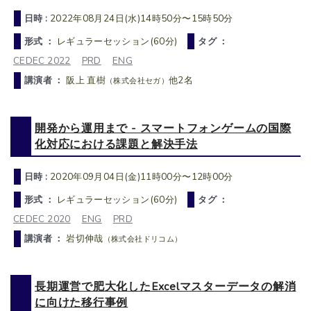
日時 :
2022年08月24日(水)14時50分〜15時50分
形式 ：
レギュラーセッション(60分)
タグ ：
CEDEC 2022
PRD
ENG
講演者 ：
阪上 直樹
他2名
（株式会社セガ）
開発から運用まで - スマートフォンゲームの国際
化対応における課題と解決手法
日時 :
2020年09月04日(金)11時00分〜12時00分
形式 ：
レギュラーセッション(60分)
タグ ：
CEDEC 2020
ENG
PRD
講演者 ：
岩切伸哉
（株式会社ドリコム）
長期運営で肥大化したExcelマスターデータの解消
に向けた移行事例