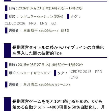
日時 :
2026年07月23日(木)16時20分〜17時20分
形式 ：
レギュラーセッション(60分)
タグ ：
CEDEC 2026
PRD
ENG
GD
講演者 ：
麻生 航平
他1名
（株式会社WFS）
長期運営タイトルに後からパイプラインの自動化
を導入した際の技術的Tips
日時 :
2015年08月27日(木)14時50分〜15時20分
CEDEC 2015
PRD
形式 ：
ショートセッション
タグ ：
ENG
講演者 ：
粉川 貴至
（株式会社セガゲームス）
長期運営ゲームをあと10年続けるための、0から
始める自動テスト ~4000項目を50%自動化し、月