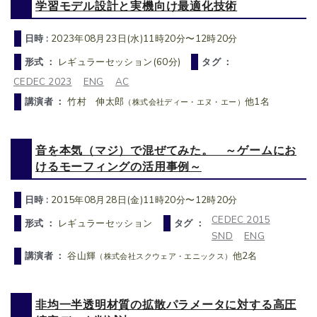
学習モデル設計と実機向け最適化技術
日時 :
2023年08月23日(水)11時20分〜12時20分
形式 ：
レギュラーセッション(60分)
タグ ：
CEDEC 2023
ENG
AC
講演者 ：
竹村 伸太郎
他1名
（株式会社ディー・エヌ・エー）
音を本気（マジ）で混ぜてみた。 ～ゲームにお
けるモーフィングの活用事例～
日時 :
2015年08月28日(金)11時20分〜12時20分
CEDEC 2015
形式 ：
レギュラーセッション
タグ ：
SND
ENG
講演者 ：
谷山輝
他2名
（株式会社スクウェア・エニックス）
非均一半透明材質の拡散パラメータに対する高圧