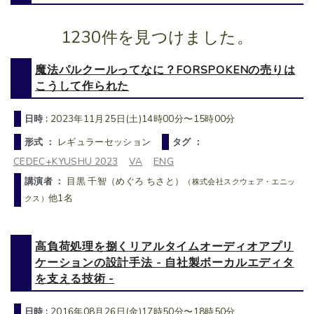
1230件を見つけました。
魔法パルクールってなに？FORSPOKENの売りは
こうして作られた
日時 :
2023年11月25日(土)14時00分〜15時00分
形式 ：
レギュラーセッション
タグ ：
CEDEC+KYUSHU 2023
VA
ENG
講演者 ：
目黒 千智（めぐろ ちさと）
（株式会社スクウェア・エニッ
他1名
クス）
高負荷処理を捌くリアルタイムオーディオアプリ
ケーションの設計手法 - 自社製ボーカルエディタ
を支える技術 -
日時 :
2016年08月26日(金)17時50分〜18時50分