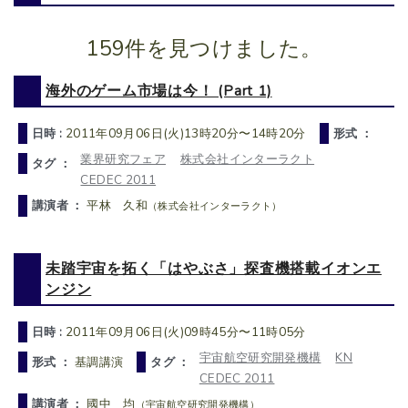
159件を見つけました。
海外のゲーム市場は今！ (Part 1)
日時 :
2011年09月06日(火)13時20分〜14時20分
形式 ：
業界研究フェア
株式会社インターラクト
タグ ：
CEDEC 2011
講演者 ：
平林 久和
（株式会社インターラクト）
未踏宇宙を拓く「はやぶさ」探査機搭載イオンエ
ンジン
日時 :
2011年09月06日(火)09時45分〜11時05分
宇宙航空研究開発機構
KN
形式 ：
基調講演
タグ ：
CEDEC 2011
講演者 ：
國中 均
（宇宙航空研究開発機構）