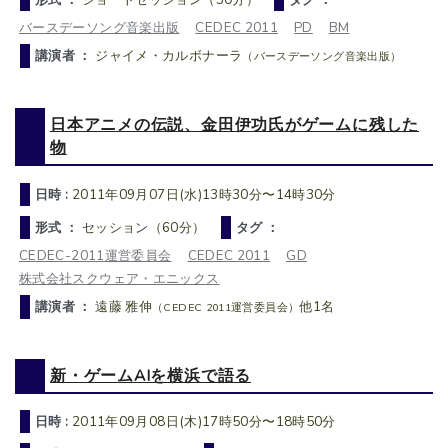
バースデーソング音楽出版
CEDEC 2011
PD
BM
講演者 ：
ジャイメ・カルボナーラ
（バースデーソング音楽出版）
日本アニメの伝説、金田伊功氏がゲームに残した
物
日時 :
2011年09月07日(水)13時30分〜14時30分
形式 ：
セッション（60分）
タグ ：
CEDEC-2011運営委員会
CEDEC 2011
GD
株式会社スクウェア・エニックス
講演者 ：
遠藤 雅伸
他1名
（CEDEC 2011運営委員会）
新・ゲームAIを横浜で語る
日時 :
2011年09月08日(木)17時50分〜18時50分