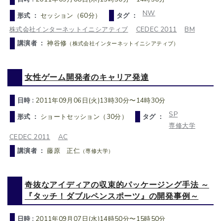
NW
形式 ：
セッション（60分）
タグ ：
株式会社インターネットイニシアティブ
CEDEC 2011
BM
講演者 ：
神谷修
（株式会社インターネットイニシアティブ）
女性ゲーム開発者のキャリア発達
日時 :
2011年09月06日(火)13時30分〜14時30分
SP
形式 ：
ショートセッション（30分）
タグ ：
専修大学
CEDEC 2011
AC
講演者 ：
藤原 正仁
（専修大学）
奇抜なアイディアの収束的パッケージング手法 ～
『タッチ！ダブルペンスポーツ』の開発事例～
日時 :
2011年09月07日(水)14時50分〜15時50分