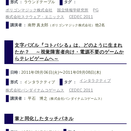
形式 ：
ラウンドテーブル
タグ ：
ポリゴンマジック株式会社
国立情報学研究所
PG
株式会社スクウェア・エニックス
CEDEC 2011
講演者 ：
南野 真太郎
他2名
（ポリゴンマジック株式会社）
文字パズル『コトバシる』は、どのように生まれ
たか？ ～視覚障害者向け・電源不要のゲームか
らテレビゲームへ～
日時 :
2011年09月06日(火)〜2011年09月08日(木)
インタラクティブ
形式 ：
インタラクティブ
タグ ：
株式会社バンダイナムコゲームス
CEDEC 2011
講演者 ：
平石 博之
（株式会社バンダイナムコゲームス）
掌と同化したタッチパネル