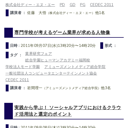
株式会社ディー・エヌ・エー
PD
GD
PG
CEDEC 2011
講演者 ：
佐藤 大悟
他1名
（株式会社ディー・エヌ・エー）
専門学校が考えるゲーム業界が求める人物像
日時 :
2011年09月07日(水)13時20分〜14時20分
形式 ：
業界研究フェア
タグ ：
総合学園ヒューマンアカデミー福岡校
学校法人モード学園
アミューズメントメディア総合学院
一般社団法人コンピュータエンターテインメント協会
CEDEC 2011
講演者 ：
岩間理一
他3名
（アミューズメントメディア総合学院）
実践から学ぶ！ ソーシャルアプリにおけるクラウ
ド活用法と選定のポイント
日時 :
2011年09月08日(木)13時30分〜14時30分