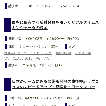
講演者 ：
テッポ・ソイニネン
（Umbra Software Ltd.）
曲率に依存する反射関数を用いたリアルタイムス
キンシェーダの提案
日時 :
2011年09月08日(木)11時20分〜12時20分
形式 ：
ショートセッション（30分）
タグ ：
株式会社コーエーテクモゲームス
早稲田大学
北海道大学
VA
CEDEC 2011
PG
AC
講演者 ：
久保 尋之
他3名
（早稲田大学）
日本のゲームにみる欧州版開発の事後検証：プロ
セスのスピードアップ・簡略化・ワークフロー
日時 :
2011年09月06日(火)17時50分〜18時50分
形式 ：
ショートセッション（30分）
タグ ：