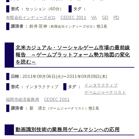
形式 ：
セッション（60分）
タグ ：
有限会社インディーズゼロ
CEDEC 2011
VA
GD
PD
講演者 ：
鈴井 匡伸
他1名
（有限会社インディーズゼロ）
北米カジュアル・ソーシャルゲーム市場の最前線
報告 ～ゲームプラットフォーム勢力地図の変化
を読む～
日時 :
2011年09月06日(火)〜2011年09月08日(木)
インタラクティブ
形式 ：
インタラクティブ
タグ ：
ゲームジャーナリスト
福岡市経済振興局
CEDEC 2011
講演者 ：
新 清士
他1名
（ゲームジャーナリスト）
動画識別技術の業務用ゲームマシンへの応用