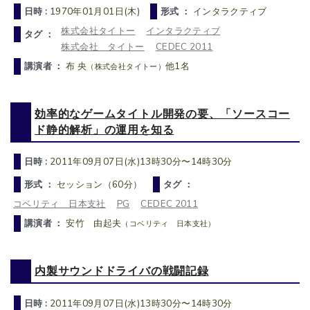
日時 :
1970年01月01日(木)
形式 ：
インタラクティブ
株式会社タイトー
インタラクティブ
タグ ：
株式会社 タイトー
CEDEC 2011
講演者 ：
布 央
他1名
（株式会社タイトー）
効率的なゲームタイトル開発の要、「ソースコー
ド静的解析」の運用を知る
日時 :
2011年09月07日(水)13時30分〜14時30分
形式 ：
セッション（60分）
タグ ：
コベリティ 日本支社
PG
CEDEC 2011
講演者 ：
安竹 由起夫
（コベリティ 日本支社）
内製サウンドドライバの戦闘記録
日時 :
2011年09月07日(水)13時30分〜14時30分