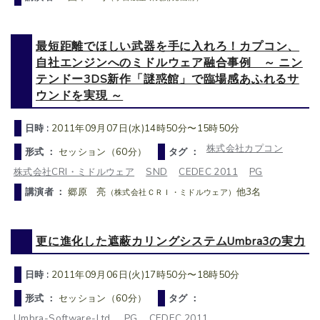
最短距離でほしい武器を手に入れろ！カプコン、
自社エンジンへのミドルウェア融合事例 ～ ニン
テンドー3DS新作「謎惑館」で臨場感あふれるサ
ウンドを実現 ～
日時 :
2011年09月07日(水)14時50分〜15時50分
株式会社カプコン
形式 ：
セッション（60分）
タグ ：
株式会社CRI・ミドルウェア
SND
CEDEC 2011
PG
講演者 ：
郷原 亮
他3名
（株式会社ＣＲＩ・ミドルウェア）
更に進化した遮蔽カリングシステムUmbra3の実力
日時 :
2011年09月06日(火)17時50分〜18時50分
形式 ：
セッション（60分）
タグ ：
Umbra-Software-Ltd.
PG
CEDEC 2011