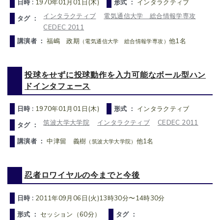
日時 :
1970年01月01日(木)
形式 ：
インタラクティブ
インタラクティブ
電気通信大学 総合情報学専攻
タグ ：
CEDEC 2011
講演者 ：
福嶋 政期
他1名
（電気通信大学 総合情報学専攻）
投球をせずに投球動作を入力可能なボール型ハン
ドインタフェース
日時 :
1970年01月01日(木)
形式 ：
インタラクティブ
筑波大学大学院
インタラクティブ
CEDEC 2011
タグ ：
講演者 ：
中津留 義樹
他1名
（筑波大学大学院）
忍者ロワイヤルの今までと今後
日時 :
2011年09月06日(火)13時30分〜14時30分
形式 ：
セッション（60分）
タグ ：