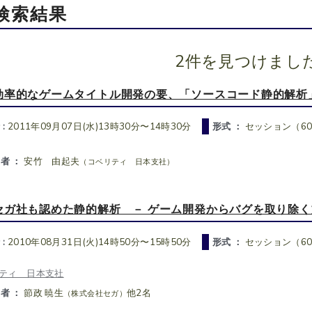
検索結果
2件を見つけまし
効率的なゲームタイトル開発の要、「ソースコード静的解析
 :
2011年09月07日(水)13時30分〜14時30分
形式 ：
セッション（6
者 ：
安竹 由起夫
（コベリティ 日本支社）
セガ社も認めた静的解析 － ゲーム開発からバグを取り除く
 :
2010年08月31日(火)14時50分〜15時50分
形式 ：
セッション（6
ティ 日本支社
者 ：
節政 暁生
他2名
（株式会社セガ）