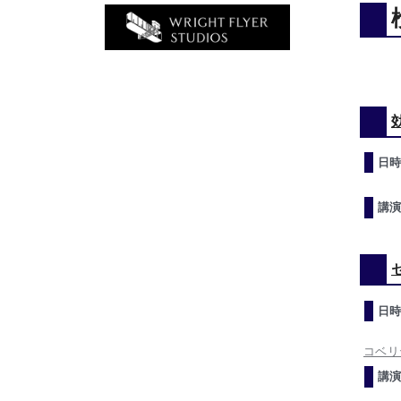
日時
講演
日時
コベリ
講演