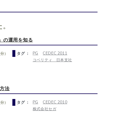
た。
」の運用を知る
PG
CEDEC 2011
0分）
タグ ：
コベリティ 日本支社
方法
PG
CEDEC 2010
0分）
タグ ：
株式会社セガ