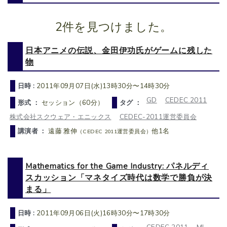
2件を見つけました。
日本アニメの伝説、金田伊功氏がゲームに残した
物
日時 :
2011年09月07日(水)13時30分〜14時30分
GD
CEDEC 2011
形式 ：
セッション（60分）
タグ ：
株式会社スクウェア・エニックス
CEDEC-2011運営委員会
講演者 ：
遠藤 雅伸
他1名
（CEDEC 2011運営委員会）
Mathematics for the Game Industry: パネルディ
スカッション「マネタイズ時代は数学で勝負が決
まる」
日時 :
2011年09月06日(火)16時30分〜17時30分