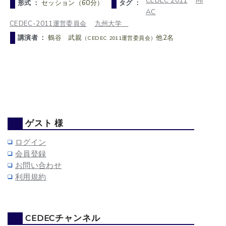
CEDEC 2011
MI
形式 ：
セッション（60分）
タグ ：
AC
CEDEC-2011運営委員会
九州大学
講演者 ：
鶴谷 武親
他2名
（CEDEC 2011運営委員会）
ゲスト 様
ログイン
会員登録
お問い合わせ
利用規約
CEDECチャンネル