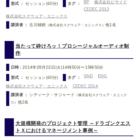
BP
株式会社ビサイド
形式 ：
セッション(60分)
タグ ：
CEDEC 2013
株式会社スクウェア・エニックス
講演者 ：
古川雄樹
他1名
（株式会社スクウェア・エニックス）
当たって砕けろッ！プロシージャルオーディオ制
作
日時 :
2014年09月02日(火)14時50分〜15時50分
SND
ENG
形式 ：
セッション(60分)
タグ ：
株式会社スクウェア・エニックス
CEDEC 2014
講演者 ：
シディーク・サジャード
（株式会社スクウェア・エニック
他2名
ス）
大規模開発のプロジェクト管理 ～ドラゴンクエス
トＸにおけるマネージメント事例～