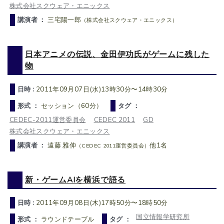
株式会社スクウェア・エニックス
講演者 ：
三宅陽一郎
（株式会社スクウェア・エニックス）
日本アニメの伝説、金田伊功氏がゲームに残した
物
日時 :
2011年09月07日(水)13時30分〜14時30分
形式 ：
セッション（60分）
タグ ：
CEDEC-2011運営委員会
CEDEC 2011
GD
株式会社スクウェア・エニックス
講演者 ：
遠藤 雅伸
他1名
（CEDEC 2011運営委員会）
新・ゲームAIを横浜で語る
日時 :
2011年09月08日(木)17時50分〜18時50分
国立情報学研究所
形式 ：
ラウンドテーブル
タグ ：