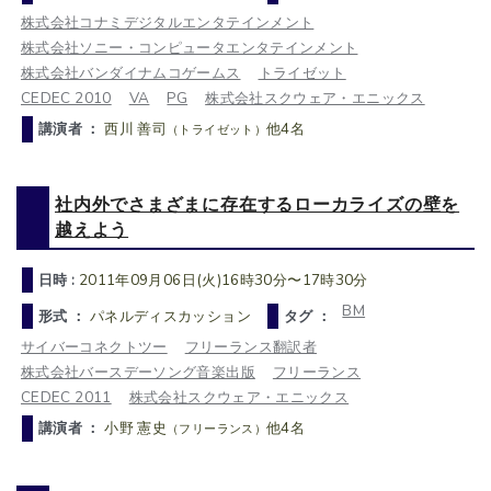
株式会社コナミデジタルエンタテインメント
株式会社ソニー・コンピュータエンタテインメント
株式会社バンダイナムコゲームス
トライゼット
CEDEC 2010
VA
PG
株式会社スクウェア・エニックス
講演者 ：
西川 善司
他4名
（トライゼット）
社内外でさまざまに存在するローカライズの壁を
越えよう
日時 :
2011年09月06日(火)16時30分〜17時30分
BM
形式 ：
パネルディスカッション
タグ ：
サイバーコネクトツー
フリーランス翻訳者
株式会社バースデーソング音楽出版
フリーランス
CEDEC 2011
株式会社スクウェア・エニックス
講演者 ：
小野 憲史
他4名
（フリーランス）