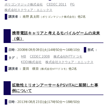
ポリゴンマジック株式会社
CEDEC 2011
PG
株式会社スクウェア・エニックス
講演者 ：
南野 真太郎
他2名
（ポリゴンマジック株式会社）
携帯電話キャリアと考えるモバイルゲームの未来
（仮）
日時 :
2008年09月09日(火)14時50分〜16時10分
形式 ：
MB
CEDEC 2008
株式会社NTTドコモ
タグ ：
KDDI株式会社
株式会社スクウェア・エニックス
講演者 ：
栗田 穣崇
他2名
（株式会社NTTドコモ）
拡散性ミリオンアーサーをPSVITAに展開した事
例について
日時 :
2013年08月23日(金)17時50分〜18時50分