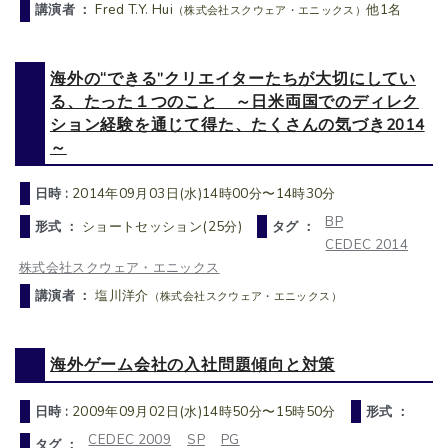
講演者 ：
Fred T.Y. Hui
他1名
（株式会社スクウェア・エニックス）
海外の“できる”クリエイターたちが大切にしてい
る、たった１つのこと ～日米両国でのディレク
ション経験を通じて得た、たくさんの気づき2014
～
日時 :
2014年09月03日(水)14時00分〜14時30分
BP
形式 ：
ショートセッション(25分)
タグ ：
CEDEC 2014
株式会社スクウェア・エニックス
講演者 ：
塩川洋介
（株式会社スクウェア・エニックス）
海外ゲーム会社の入社問題傾向と対策
日時 :
2009年09月02日(水)14時50分〜15時50分
形式 ：
CEDEC 2009
SP
PG
タグ ：