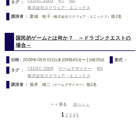
CEDEC 2009
RT
GD
タグ ：
株式会社スクウェア・エニックス
講演者 ：
栗城 桂子
他2名
（株式会社スクウェア・エニックス）
国民的ゲームとは何か？ ～ドラゴンクエストの
場合～
日時 :
2009年09月03日(木)09時45分〜11時05分
形式 ：
CEDEC 2009
ゲームデザイナー
KN
タグ ：
株式会社スクウェア・エニックス
講演者 ：
堀井 雄二
他2名
（ゲームデザイナー）
＜＜戻る
次へ＞＞
1
2
3
4
5