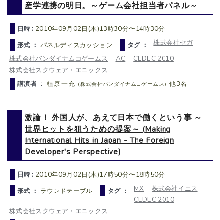
産学連携の明日。～ゲーム会社担当者パネル～
日時 :
2010年09月02日(木)13時30分〜14時30分
株式会社セガ
形式 ：
パネルディスカッション
タグ ：
株式会社バンダイナムコゲームス
AC
CEDEC 2010
株式会社スクウェア・エニックス
講演者 ：
植原 一充
他3名
（株式会社バンダイナムコゲームス）
激論！ 外国人が、あえて日本で働くという事 ～
世界ヒットを狙うための提案～ (Making
International Hits in Japan - The Foreign
Developer's Perspective)
日時 :
2010年09月02日(木)17時50分〜18時50分
MX
株式会社イニス
形式 ：
ラウンドテーブル
タグ ：
CEDEC 2010
株式会社スクウェア・エニックス