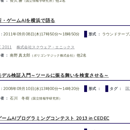
者 ：
長久 勝
他2名
（国立情報学研究所）
新・ゲームAIを横浜で語る
 :
2011年09月08日(木)17時50分〜18時50分
形式 ：
ラウンドテーブ
 2011
株式会社スクウェア・エニックス
者 ：
南野 真太郎
他2名
（ポリゴンマジック株式会社）
モデル検証入門～ツールに振る舞いを検査させる～
国
 :
2008年09月10日(水)13時00分〜14時20分
形式 ：
タグ ：
者 ：
石川 冬樹
（国立情報学研究所）
ゲームAIプログラミングコンテスト 2013 in CEDEC