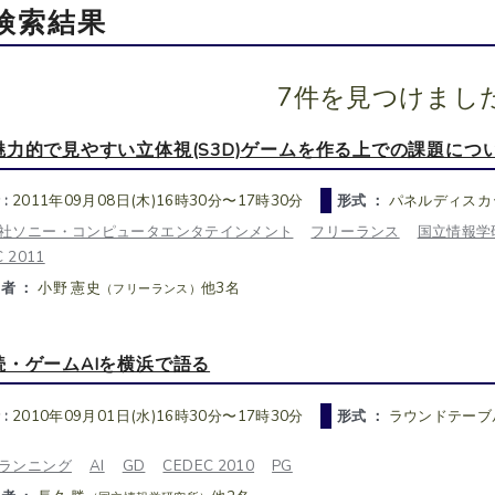
検索結果
7件を見つけまし
魅力的で見やすい立体視(S3D)ゲームを作る上での課題につ
 :
2011年09月08日(木)16時30分〜17時30分
形式 ：
パネルディスカ
社ソニー・コンピュータエンタテインメント
フリーランス
国立情報学
 2011
者 ：
小野 憲史
他3名
（フリーランス）
続・ゲームAIを横浜で語る
 :
2010年09月01日(水)16時30分〜17時30分
形式 ：
ラウンドテーブ
ランニング
AI
GD
CEDEC 2010
PG