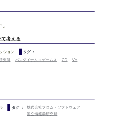
た。
いて考える
ッション
タグ ：
研究所
バンダイナムコゲームス
GD
VA
株式会社フロム・ソフトウェア
ル
タグ ：
国立情報学研究所