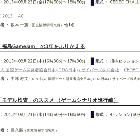
 :
2013年08月23日(金)17時50分〜18時50分
形式 ：
CEDEC CHAL
 2013
AC
者 ：
坂本 一憲
他1名
（国立情報学研究所）
「福島GameJam」の3年をふりかえる
 :
2013年08月22日(木)16時30分〜17時30分
形式 ：
招待セッション
法人 国際ゲーム開発者協会日本(IGDA日本) / サイバーズ株式会社
CEDEC 
者 ：
中林 寿文
（NPO法人 国際ゲーム開発者協会日本(IGDA日本) / サイバーズ株式
「モデル検査」のススメ （ゲームシナリオ進行編）
 :
2013年08月21日(水)14時50分〜15時50分
形式 ：
セッション(60分
者 ：
長久勝
（国立情報学研究所）