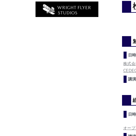
日時
株式会
CEDEC
講演
日時
オープ