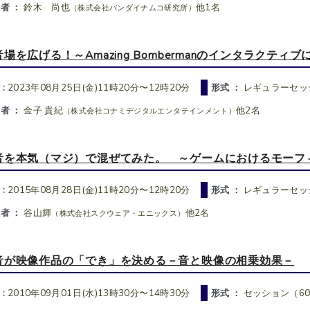
者 ：
鈴木 尚也
他1名
（株式会社バンダイナムコ研究所）
音場を広げる！～Amazing Bombermanのインタラクテ
 :
2023年08月25日(金)11時20分〜12時20分
形式 ：
レギュラーセッシ
者 ：
金子 貴紀
他2名
（株式会社コナミデジタルエンタテインメント）
音を本気（マジ）で混ぜてみた。 ～ゲームにおけるモーフ
 :
2015年08月28日(金)11時20分〜12時20分
形式 ：
レギュラーセッ
者 ：
谷山輝
他2名
（株式会社スクウェア・エニックス）
音が映像作品の「でき」を決める－音と映像の相乗効果－
 :
2010年09月01日(水)13時30分〜14時30分
形式 ：
セッション（6