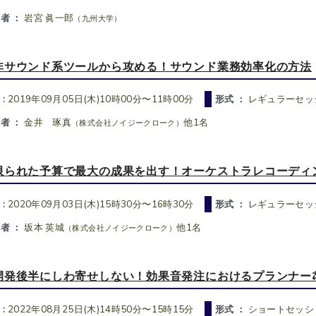
者 ：
岩宮 眞一郎
（九州大学）
非サウンド系ツールから攻める！サウンド業務効率化の方法
 :
2019年09月05日(木)10時00分〜11時00分
形式 ：
レギュラーセッシ
者 ：
金井 琢真
他1名
（株式会社ノイジークローク）
限られた予算で最大の成果を出す！オーケストラレコーディ
 :
2020年09月03日(木)15時30分〜16時30分
形式 ：
レギュラーセッシ
者 ：
坂本 英城
他1名
（株式会社ノイジークローク）
開発後半にしわ寄せしない！効果音発注におけるプランナー
 :
2022年08月25日(木)14時50分〜15時15分
形式 ：
ショートセッショ