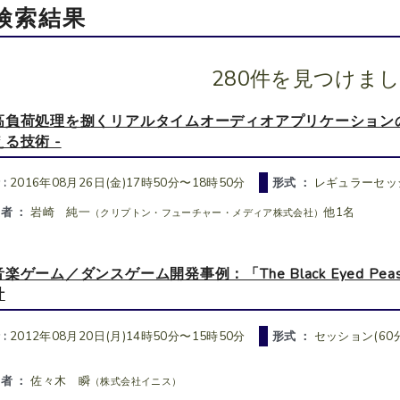
検索結果
280件を見つけま
高負荷処理を捌くリアルタイムオーディオアプリケーションの
える技術 -
 :
2016年08月26日(金)17時50分〜18時50分
形式 ：
レギュラーセッ
者 ：
岩崎 純一
他1名
（クリプトン・フューチャー・メディア株式会社）
音楽ゲーム／ダンスゲーム開発事例：「The Black Eyed Pea
計
 :
2012年08月20日(月)14時50分〜15時50分
形式 ：
セッション(60分
者 ：
佐々木 瞬
（株式会社イニス）