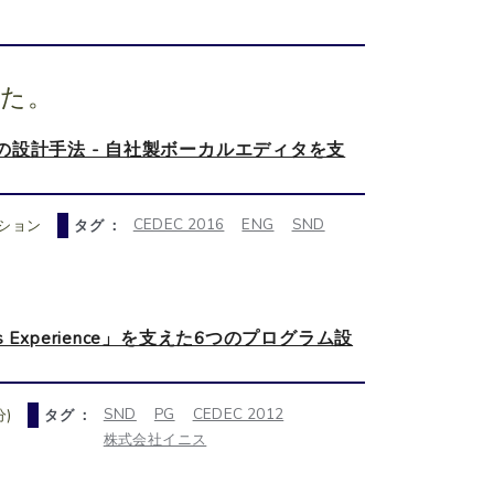
した。
設計手法 - 自社製ボーカルエディタを支
CEDEC 2016
ENG
SND
ション
タグ ：
s Experience」を支えた6つのプログラム設
SND
PG
CEDEC 2012
)
タグ ：
株式会社イニス