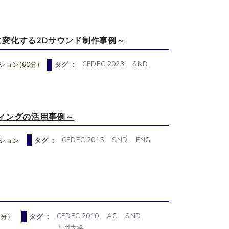
ィブに変化する2Dサウンド制作事例～
CEDEC 2023
SND
ョン(60分)
タグ ：
ィングの活用事例～
CEDEC 2015
SND
ENG
ション
タグ ：
CEDEC 2010
AC
SND
0分）
タグ ：
九州大学