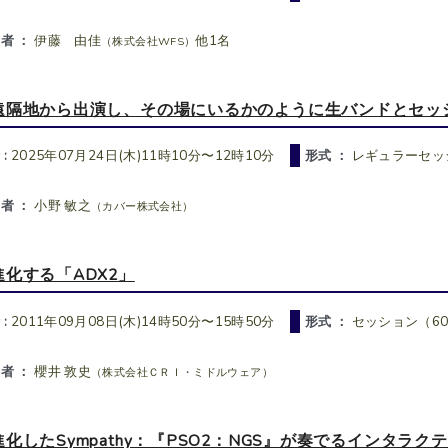
者 ：
伊藤 由佳
他1名
（株式会社WFS）
遠隔地から出演し、その場にいるかのように生バンドとセッ
 :
2025年07月24日(木)11時10分〜12時10分
形式 ：
レギュラーセッシ
者 ：
小野 敏之
（カバー株式会社）
進化する「ADX2」
 :
2011年09月08日(木)14時50分〜15時50分
形式 ：
セッション（6
者 ：
櫻井 敦史
（株式会社ＣＲＩ・ミドルウェア）
進化したSympathy：『PSO2：NGS』が奏でるインタラ