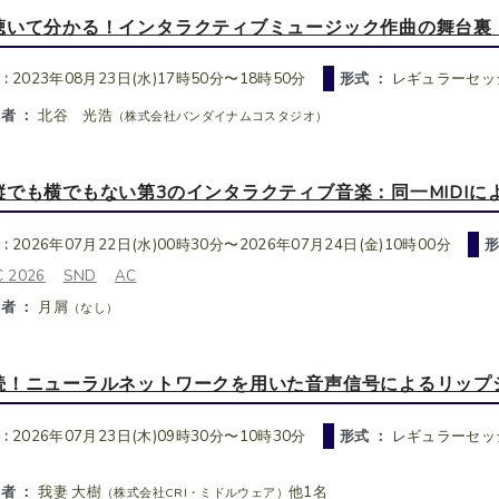
聴いて分かる！インタラクティブミュージック作曲の舞台裏
 :
2023年08月23日(水)17時50分〜18時50分
形式 ：
レギュラーセッシ
者 ：
北谷 光浩
（株式会社バンダイナムコスタジオ）
縦でも横でもない第3のインタラクティブ音楽：同一MIDI
 :
2026年07月22日(水)00時30分〜2026年07月24日(金)10時00分
形
 2026
SND
AC
者 ：
月屑
（なし）
続！ニューラルネットワークを用いた音声信号によるリップ
 :
2026年07月23日(木)09時30分〜10時30分
形式 ：
レギュラーセッシ
者 ：
我妻 大樹
他1名
（株式会社CRI・ミドルウェア）