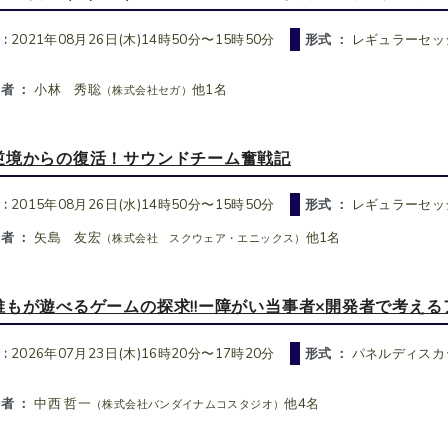
 :
2021年08月26日(木)14時50分〜15時50分
形式 ：
レギュラーセッシ
者 ：
小林 秀聡
他1名
（株式会社セガ）
逆境からの復活！サウンドチーム奮戦記
 :
2015年08月26日(水)14時50分〜15時50分
形式 ：
レギュラーセッ
者 ：
矢島 友宏
他1名
（株式会社 スクウェア・エニックス）
誰もが遊べるゲームの探求!!ー障がい当事者×開発者で考え
 :
2026年07月23日(木)16時20分〜17時20分
形式 ：
パネルディスカッ
者 ：
中西 哲一
他4名
（株式会社バンダイナムコスタジオ）