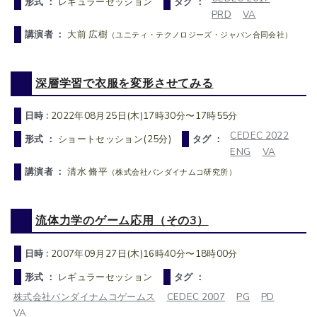
形式 ：
レギュラーセッション
タグ ：
PRD
VA
講演者 ：
大前 広樹
（ユニティ・テクノロジーズ・ジャパン合同会社）
深層学習で衣服を変形させてみる
日時 :
2022年08月25日(木)17時30分〜17時55分
CEDEC 2022
形式 ：
ショートセッション(25分)
タグ ：
ENG
VA
講演者 ：
清水 脩平
（株式会社バンダイナムコ研究所）
流体力学のゲーム応用（その3）
日時 :
2007年09月27日(木)16時40分〜18時00分
形式 ：
レギュラーセッション
タグ ：
株式会社バンダイナムコゲームス
CEDEC 2007
PG
PD
VA