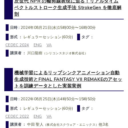
次世代 NPR の輪郭線表現に迫る！リアルタイム
ベクトルストローク生成手法 StrokeGen を徹底解
剖
日時 :
2024年08月21日(水)15時00分〜16時00分
形式 ：
レギュラーセッション(60分)
タグ ：
CEDEC 2024
ENG
VA
講演者 ：
川口龍樹
（シリコンスタジオ株式会社）
機械学習によるリップシンクアニメーション自動
生成技術とFINAL FANTASY VII REMAKEのアセッ
トを訓練データとした実装実例
日時 :
2022年08月25日(木)14時50分〜15時50分
形式 ：
レギュラーセッション(60分)
タグ ：
CEDEC 2022
ENG
VA
講演者 ：
中田 聖人
他3名
（株式会社スクウェア・エニックス）