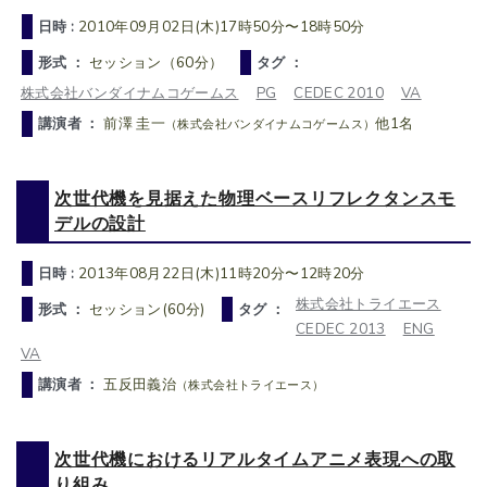
日時 :
2010年09月02日(木)17時50分〜18時50分
形式 ：
セッション（60分）
タグ ：
株式会社バンダイナムコゲームス
PG
CEDEC 2010
VA
講演者 ：
前澤 圭一
他1名
（株式会社バンダイナムコゲームス）
次世代機を見据えた物理ベースリフレクタンスモ
デルの設計
日時 :
2013年08月22日(木)11時20分〜12時20分
株式会社トライエース
形式 ：
セッション(60分)
タグ ：
CEDEC 2013
ENG
VA
講演者 ：
五反田義治
（株式会社トライエース）
次世代機におけるリアルタイムアニメ表現への取
り組み