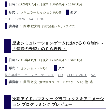
日時 :
2026年07月23日(木)10時50分〜11時50分
形式 ：
レギュラーセッション(60分)
タグ ：
CEDEC 2026
VA
ENG
講演者 ：
岡本 鯉太郎
（株式会社ヘキサドライブ）
歴史シミュレーションゲームにおけるＣＧ制作 ～
「信長の野望」のＣＧ表現 ～
日時 :
2010年08月31日(火)17時50分〜18時50分
形式 ：
セッション（60分）
タグ ：
株式会社コーエーテクモゲームス
GD
CEDEC 2010
VA
講演者 ：
眞田 敬史
他1名
（株式会社コーエーテクモゲームス）
次期アイドルマスター グラフィクス＆アニメーシ
ョン プログラミング プレビュー