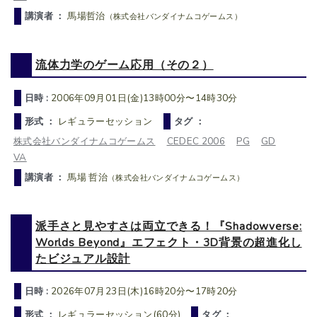
講演者 ：
馬場哲治
（株式会社バンダイナムコゲームス）
流体力学のゲーム応用（その２）
日時 :
2006年09月01日(金)13時00分〜14時30分
形式 ：
レギュラーセッション
タグ ：
株式会社バンダイナムコゲームス
CEDEC 2006
PG
GD
VA
講演者 ：
馬場 哲治
（株式会社バンダイナムコゲームス）
派手さと見やすさは両立できる！『Shadowverse:
Worlds Beyond』エフェクト・3D背景の超進化し
たビジュアル設計
日時 :
2026年07月23日(木)16時20分〜17時20分
形式 ：
レギュラーセッション(60分)
タグ ：