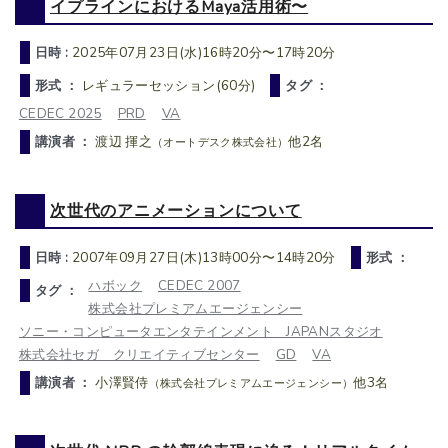
イプラインにおけるMaya活用術〜
日時 :
2025年07月23日(水)16時20分〜17時20分
形式 ：
レギュラーセッション(60分)
タグ ：
CEDEC 2025
PRD
VA
講演者 ：
渡辺 揮之
他2名
（オートデスク株式会社）
次世代のアニメーションについて
日時 :
2007年09月27日(木)13時00分〜14時20分
形式 ：
ハボック
CEDEC 2007
タグ ：
株式会社プレミアムエージェンシー
ソニー・コンピュータエンタテインメント JAPANスタジオ
株式会社セガ クリエイティブセンター
GD
VA
講演者 ：
小澤賢侍
他3名
（株式会社プレミアムエージェンシー）