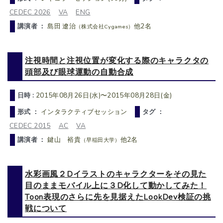
CEDEC 2026
VA
ENG
講演者 ：
島田 遼治
他2名
（株式会社Cygames）
注視時間と注視位置が変化する際のキャラクタの
頭部及び眼球運動の自動合成
日時 :
2015年08月26日(水)〜2015年08月28日(金)
形式 ：
インタラクティブセッション
タグ ：
CEDEC 2015
AC
VA
講演者 ：
鍵山 裕貴
他2名
（早稲田大学）
水彩画風２Dイラストのキャラクターをその見た
目のままモバイル上に３D化して動かしてみた！
Toon表現のさらに先を見据えたLookDev検証の挑
戦について