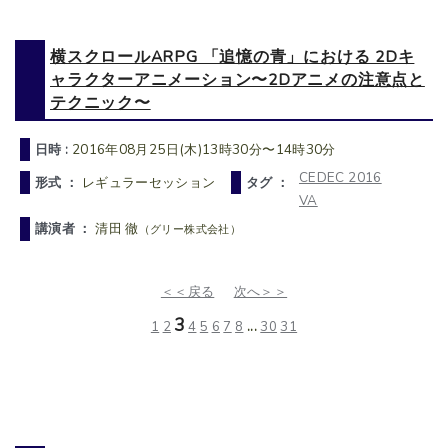
横スクロールARPG 「追憶の青」における 2Dキ
ャラクターアニメーション〜2Dアニメの注意点と
テクニック〜
日時 :
2016年08月25日(木)13時30分〜14時30分
CEDEC 2016
形式 ：
レギュラーセッション
タグ ：
VA
講演者 ：
清田 徹
（グリー株式会社）
＜＜戻る
次へ＞＞
3
1
2
4
5
6
7
8
...
30
31