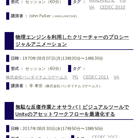
AVALANCHE
PG
形式 ：
セッション（60分）
タグ ：
VA
CEDEC 2010
講演者 ：
John Fuller
（AVALANCHE）
物理エンジンを利用したクリーチャーのプロシー
ジャルアニメーション
日時 :
1970年09月07日(月)13時30分〜14時30分
形式 ：
セッション（60分）
タグ ：
株式会社バンダイナムコゲームス
PG
CEDEC 2011
VA
講演者 ：
辛 孝宗
（株式会社バンダイナムコゲームス）
無駄な反復作業とオサラバ！ビジュアルツールで
Unityのアセットワークフローを最適化する
日時 :
2017年08月30日(水)17時50分〜18時50分
CEDEC 2017