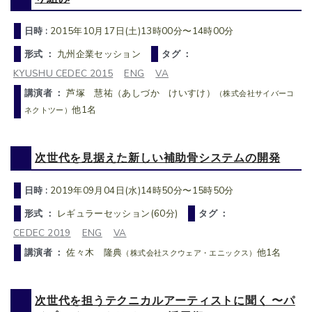
日時 :
2015年10月17日(土)13時00分〜14時00分
形式 ：
九州企業セッション
タグ ：
KYUSHU CEDEC 2015
ENG
VA
講演者 ：
芦塚 慧祐（あしづか けいすけ）
（株式会社サイバーコ
他1名
ネクトツー）
次世代を見据えた新しい補助骨システムの開発
日時 :
2019年09月04日(水)14時50分〜15時50分
形式 ：
レギュラーセッション(60分)
タグ ：
CEDEC 2019
ENG
VA
講演者 ：
佐々木 隆典
他1名
（株式会社スクウェア・エニックス）
次世代を担うテクニカルアーティストに聞く 〜パ