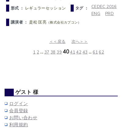
CEDEC 2016
形式 ：
レギュラーセッション
タグ ：
ENG
PRD
講演者 ：
是松 匡亮
（株式会社カプコン）
＜＜戻る
次へ＞＞
40
1
2
...
37
38
39
41
42
43
...
61
62
ゲスト 様
ログイン
会員登録
お問い合わせ
利用規約