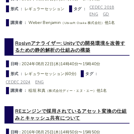
CEDEC 2018
形式 ：
レギュラーセッション
タグ ：
ENG
GD
講演者 ：
Weber Benjamin
他1名
（Ubisoft Osaka 株式会社）
Roslynアナライザー: Unityでの開発環境を改善す
るための静的解析の仕組みの構築
日時 :
2024年08月22日(木)14時40分〜15時40分
形式 ：
レギュラーセッション(60分)
タグ ：
CEDEC 2024
ENG
講演者 ：
稲垣 和真
他1名
（株式会社ディー・エヌ・エー）
REエンジンで採用されているアセット変換の仕組
みとキャッシュ共有について
日時 :
2016年08月25日(木)14時50分〜15時50分