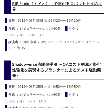
SIE「toio（トイオ）」で拡がるロボットトイの世
界
日時 :
2019年09月06日(金)11時20分〜12時20分
形式 ：
レギュラーセッション(60分)
タグ ：
CEDEC 2019
ENG
AC
講演者 ：
田中 章愛
（（株）ソニー・インタラクティブエンタテインメ
他1名
ント）
Shadowverse流開発手法 ～QAコスト削減と堅牢
性強化を実現するプランナーによるテスト駆動開
発～
日時 :
2019年09月05日(木)14時50分〜15時50分
形式 ：
レギュラーセッション(60分)
タグ ：
CEDEC 2019
PRD
ENG