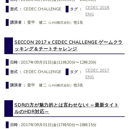
CEDEC 2018
形式 ：
CEDEC CHALLENGE
タグ ：
ENG
講演者 ：
愛甲 健二
他1名
（LINE株式会社）
SECCON 2017 x CEDEC CHALLENGE ゲームクラ
ッキング＆チートチャレンジ
日時 :
2017年09月01日(金)11時20分〜12時20分
CEDEC 2017
形式 ：
CEDEC CHALLENGE
タグ ：
ENG
講演者 ：
愛甲 健二
他3名
（LINE株式会社）
SDRの方が魅力的とは言わせない! ～最新タイト
ルのHDR対応～
日時 :
2017年09月01日(金)17時50分〜18時15分