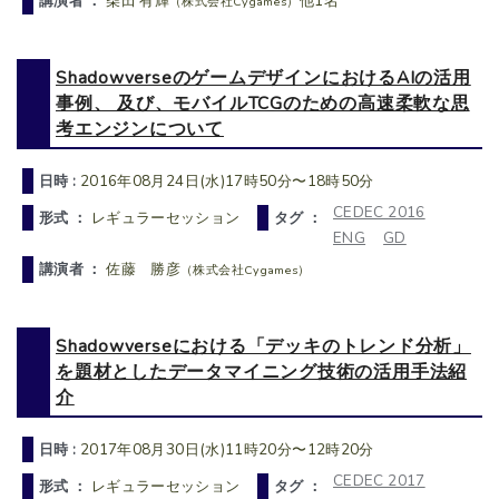
講演者 ：
柴田 有輝
他1名
（株式会社Cygames）
ShadowverseのゲームデザインにおけるAIの活用
事例、 及び、モバイルTCGのための高速柔軟な思
考エンジンについて
日時 :
2016年08月24日(水)17時50分〜18時50分
CEDEC 2016
形式 ：
レギュラーセッション
タグ ：
ENG
GD
講演者 ：
佐藤 勝彦
（株式会社Cygames）
Shadowverseにおける「デッキのトレンド分析」
を題材としたデータマイニング技術の活用手法紹
介
日時 :
2017年08月30日(水)11時20分〜12時20分
CEDEC 2017
形式 ：
レギュラーセッション
タグ ：