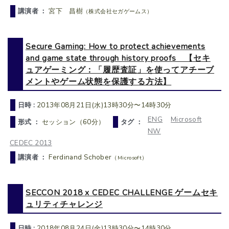
講演者 ：
宮下 昌樹
（株式会社セガゲームス）
Secure Gaming: How to protect achievements
and game state through history proofs 【セキ
ュアゲーミング：「履歴査証」を使ってアチーブ
メントやゲーム状態を保護する方法】
日時 :
2013年08月21日(水)13時30分〜14時30分
ENG
Microsoft
形式 ：
セッション（60分）
タグ ：
NW
CEDEC 2013
講演者 ：
Ferdinand Schober
（Microsoft）
SECCON 2018 x CEDEC CHALLENGE ゲームセキ
ュリティチャレンジ
日時 :
2018年08月24日(金)13時30分〜14時30分