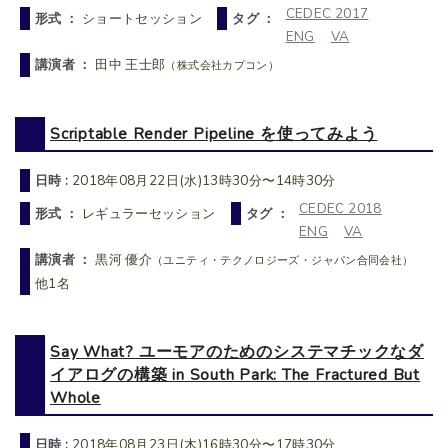
CEDEC 2017
形式 ：
ショートセッション
タグ ：
ENG
VA
講演者 ：
田中 王士郎
（株式会社カプコン）
Scriptable Render Pipeline を使ってみよう
日時 :
2018年08月22日(水)13時30分〜14時30分
CEDEC 2018
形式 ：
レギュラーセッション
タグ ：
ENG
VA
講演者 ：
黒河 優介
（ユニティ・テクノロジーズ・ジャパン合同会社）
他1名
Say What? ユーモアのためのシステマチックなダ
イアログの構築 in South Park: The Fractured But
Whole
日時 :
2018年08月23日(木)16時30分〜17時30分