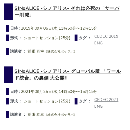
SINoALICE -シノアリス- それは必死の「サーバ
ー削減」
日時 :
2019年09月05日(木)11時50分〜12時15分
CEDEC 2019
形式 ：
ショートセッション(25分)
タグ ：
ENG
講演者 ：
覚張 泰幸
（株式会社ポケラボ）
SINoALICE -シノアリス- グローバル版 「ワール
ド統合」の裏側 大公開!!
日時 :
2021年08月25日(水)14時50分〜15時15分
CEDEC 2021
形式 ：
ショートセッション(25分)
タグ ：
ENG
講演者 ：
覚張 泰幸
（株式会社ポケラボ）