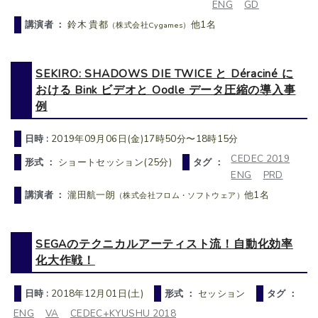
ENG
GD
講演者 ：
鈴木 貴都
他1名
（株式会社Cygames）
SEKIRO: SHADOWS DIE TWICE と Déraciné に
おける Bink ビデオと Oodle データ圧縮の導入事
例
日時 :
2019年09月06日(金)17時50分〜18時15分
CEDEC 2019
形式 ：
ショートセッション(25分)
タグ ：
ENG
PRD
講演者 ：
瀧田航一朗
他1名
（株式会社フロム・ソフトウェア）
SEGAのテクニカルアーティスト流！自動化効率
化大作戦！
日時 :
2018年12月01日(土)
形式 ：
セッション
タグ ：
ENG
VA
CEDEC+KYUSHU 2018