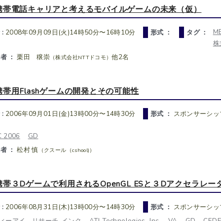
携帯電話キャリアと考えるモバイルゲームの未来（仮）
M
 :
2008年09月09日(火)14時50分〜16時10分
形式 ：
タグ ：
株
者 ：
栗田 穣崇
他2名
（株式会社NTTドコモ）
携帯用Flashゲームの開発とその可能性
 :
2006年09月01日(金)13時00分〜14時30分
形式 ：
スポンサーシッ
 2006
GD
者 ：
松村 慎
（クスール（cshool)）
携帯３Dゲームで利用されるOpenGL ESと３Dアクセラレ
 :
2006年08月31日(木)13時00分〜14時30分
形式 ：
スポンサーシッ
ィーアイ リサーチ-インク
ATI-Technologies,-Inc.
VA
GD
CEDE