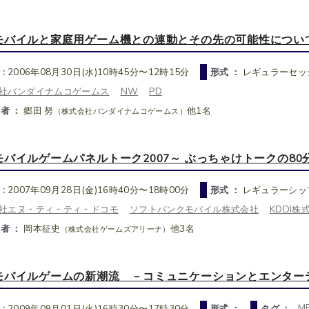
モバイルと家庭用ゲーム機との連動とその先の可能性につい
 :
2006年08月30日(水)10時45分〜12時15分
形式 ：
レギュラーセッ
社バンダイナムコゲームス
NW
PD
者 ：
郷田 努
他1名
（株式会社バンダイナムコゲームス）
モバイルゲームパネルトーク2007～ ぶっちゃけトークの80
 :
2007年09月28日(金)16時40分〜18時00分
形式 ：
レギュラーシッ
社エヌ・ティ・ティ・ドコモ
ソフトバンクモバイル株式会社
KDDI株
者 ：
岡本征史
他3名
（株式会社ゲームズアリーナ）
モバイルゲームの新潮流 －コミュニケーションとエンター
M
 :
2009年09月01日(火)16時30分〜17時30分
形式 ：
タグ ：