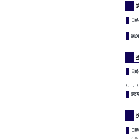
日時
講演
日時
CEDEC
講演
日時
エイテ