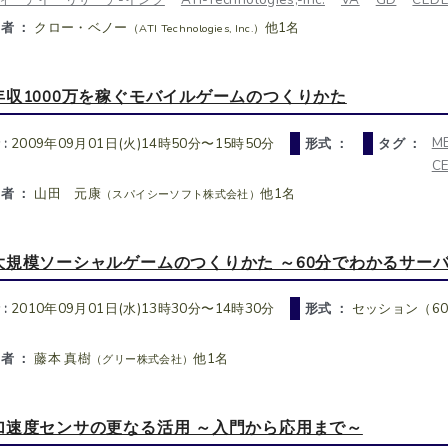
者 ：
クロー・ベノー
他1名
（ATI Technologies, Inc.）
年収1000万を稼ぐモバイルゲームのつくりかた
M
 :
2009年09月01日(火)14時50分〜15時50分
形式 ：
タグ ：
C
者 ：
山田 元康
他1名
（スパイシーソフト株式会社）
大規模ソーシャルゲームのつくりかた ～60分でわかるサー
 :
2010年09月01日(水)13時30分〜14時30分
形式 ：
セッション（6
者 ：
藤本 真樹
他1名
（グリー株式会社）
加速度センサの更なる活用 ～入門から応用まで～