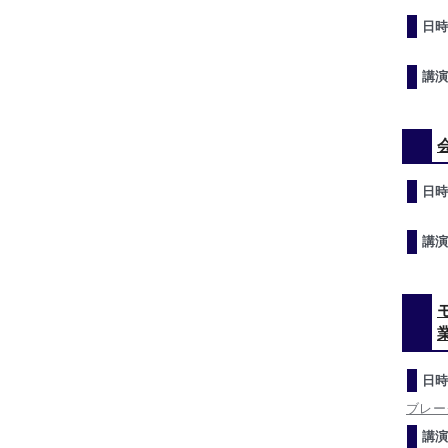
日時
講演
日時
講演
日時
ブレー
講演