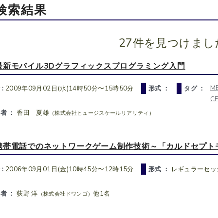
検索結果
27件を見つけまし
最新モバイル3Dグラフィックスプログラミング入門
M
 :
2009年09月02日(水)14時50分〜15時50分
形式 ：
タグ ：
C
者 ：
香田 夏雄
（株式会社ヒュージスケールリアリティ）
携帯電話でのネットワークゲーム制作技術～「カルドセプト
 :
2006年09月01日(金)10時45分〜12時15分
形式 ：
レギュラーセッ
者 ：
荻野 洋
他1名
（株式会社ドワンゴ）