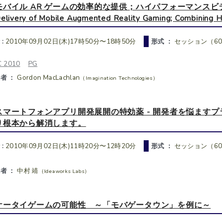
モバイル AR ゲームの効率的な提供；ハイパフォーマンスビデオと
elivery of Mobile Augmented Reality Gaming; Combining H
 :
2010年09月02日(木)17時50分〜18時50分
形式 ：
セッション（6
 2010
PG
者 ：
Gordon MacLachlan
（Imagination Technologies）
スマートフォンアプリ開発展開の特効薬 - 開発者を悩ます
り根本から解消します。
 :
2010年09月02日(木)11時20分〜12時20分
形式 ：
セッション（6
者 ：
中村 靖
（Ideaworks Labs）
ケータイゲームの可能性 ～「モバゲータウン」を例に～