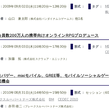
M
 :
2009年09月02日(水)11時20分〜12時20分
形式 ：
タグ ：
株
者 ：
山口 兼太郎
他1名
（株式会社バンダイナムコゲームス）
会員数200万人の携帯向けオンラインRPGプロデュース
M
 :
2009年09月03日(木)16時30分〜17時30分
形式 ：
タグ ：
C
者 ：
加藤 拓
（株式会社スクウェア・エニックス）
モバゲー、mixiモバイル、GREE等、モバイルソーシャル
業機会
 :
2010年08月31日(火)14時50分〜15時50分
形式 ：
セッション（6
クスルーパートナーズ株式会社
BM
CEDEC 2010
者 ：
赤羽 雄二
（ブレークスルーパートナーズ株式会社）