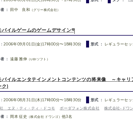
者 ：
田中 良和
（グリー株式会社）
モバイルゲームのゲームデサインག
 :
2006年09月01日(金)17時00分〜18時30分
形式 ：
レギュラーセッ
者 ：
遠藤 雅伸
（UBIソフト）
モバイルエンタテインメントコンテンツの将来像 ～キャリ
ーク)
 :
2006年08月31日(木)17時00分〜18時30分
形式 ：
レギュラーセッ
社 エヌ・ティ・ティ・ドコモ
ボーダフォン株式会社
株式会社-ドワ
者 ：
岡本 征史
他3名
（株式会社 ドワンゴ）