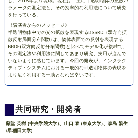
し、2016年より現職。現在は、主に半透明物体の拡散パ
ラメータの測定法と、その効率的な利用法について研究
を行っている。
《講演者からのメッセージ》
半透明物体中での光の拡散を表現するBSSRDF(双方向拡
散反射局面分布関数)は、物体表面での反射を表現する
BRDF(双方向反射分布関数)と比べてモデル化が複雑で、
その測定法や利用法に関してあまり研究、実用が進んで
いないように感じています。今回の発表が、インタラク
ティブ・システムにおける一般的な半透明物体の表現を
より広く利用する一助となれば幸いです。
共同研究・開発者
藤堂 英樹 (中央学院大学)、山口 泰 (東京大学)、森島 繁生
(早稲田大学)