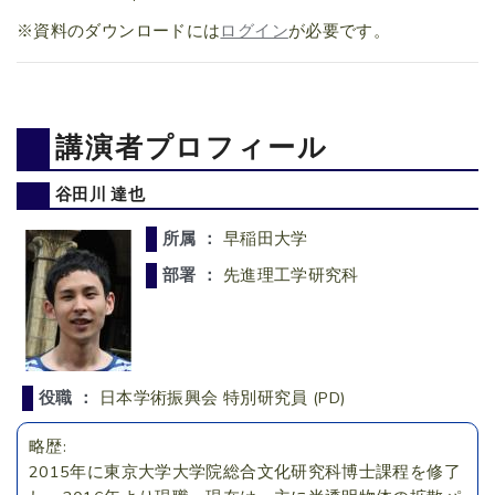
※資料のダウンロードには
ログイン
が必要です。
講演者プロフィール
谷田川 達也
所属 ：
早稲田大学
部署 ：
先進理工学研究科
役職 ：
日本学術振興会 特別研究員 (PD)
略歴:
2015年に東京大学大学院総合文化研究科博士課程を修了