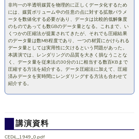
非均一の半透明媒質を物理的に正しくデータ化するため
には、媒質ボリューム中の任意の点に対する拡散パラメ
ータを数値化する必要があり、データは比較的低解像度
のものであっても数GBのデータ量となる。これまで、い
くつかの圧縮法が提案されてきたが、それでも圧縮結果
のデータ量は数MB程度であり、一つの材質にかけられる
データ量としては実用性に欠けるという問題があった。
本講演では、レンダリングの品質を大きく損なうことな
く、データ量を従来法の30分の1に相当する数百KBまで
圧縮する方法を紹介する。データ圧縮法に加えて、圧縮
済みデータを実時間にレンダリングする方法も合わせて
紹介する。
講演資料
CEDiL_1949_0.pdf