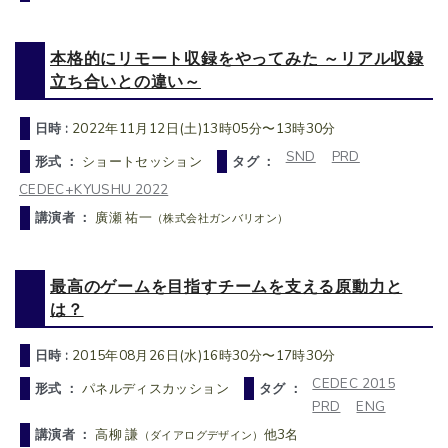
本格的にリモート収録をやってみた ～リアル収録
立ち合いとの違い～
日時 :
2022年11月12日(土)13時05分〜13時30分
SND
PRD
形式 ：
ショートセッション
タグ ：
CEDEC+KYUSHU 2022
講演者 ：
廣瀬 祐一
（株式会社ガンバリオン）
最高のゲームを目指すチームを支える原動力と
は？
日時 :
2015年08月26日(水)16時30分〜17時30分
CEDEC 2015
形式 ：
パネルディスカッション
タグ ：
PRD
ENG
講演者 ：
高柳 謙
他3名
（ダイアログデザイン）