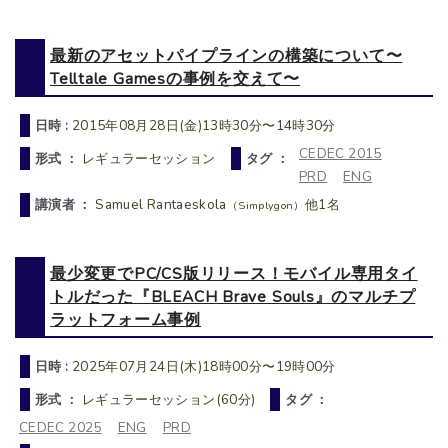
最新のアセットパイプラインの構築について〜
Telltale Gamesの事例を交えて〜
日時 :
2015年08月28日(金)13時30分〜14時30分
CEDEC 2015
形式 ：
レギュラーセッション
タグ ：
PRD
ENG
講演者 ：
Samuel Rantaeskola
他1名
（Simplygon）
最少変更でPC/CS版リリース！モバイル専用タイ
トルだった『BLEACH Brave Souls』のマルチプ
ラットフォーム事例
日時 :
2025年07月24日(木)18時00分〜19時00分
形式 ：
レギュラーセッション(60分)
タグ ：
CEDEC 2025
ENG
PRD