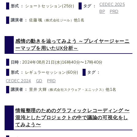
CEDEC 2025
形式 ：
ショートセッション(25分)
タグ ：
BP
PRD
講演者 ：
佐藤 颯
他1名
（株式会社ジール）
感情の動きを辿ってみよう ～プレイヤージャーニ
ーマップを用いたUX分析～
日時 :
2024年08月21日(水)16時40分〜17時40分
形式 ：
レギュラーセッション(60分)
タグ ：
CEDEC 2024
GD
PRD
講演者 ：
里井 大輝
他1名
（株式会社スクウェア・エニックス）
情報整理のためのグラフィックレコーディング 〜
混沌としたプロジェクトの中で議論の可視化をし
てみよう〜