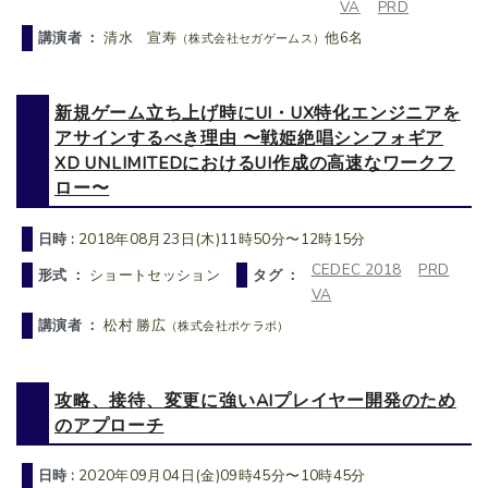
VA
PRD
講演者 ：
清水 宣寿
他6名
（株式会社セガゲームス）
新規ゲーム立ち上げ時にUI・UX特化エンジニアを
アサインするべき理由 〜戦姫絶唱シンフォギア
XD UNLIMITEDにおけるUI作成の高速なワークフ
ロー〜
日時 :
2018年08月23日(木)11時50分〜12時15分
CEDEC 2018
PRD
形式 ：
ショートセッション
タグ ：
VA
講演者 ：
松村 勝広
（株式会社ポケラボ）
攻略、接待、変更に強いAIプレイヤー開発のため
のアプローチ
日時 :
2020年09月04日(金)09時45分〜10時45分