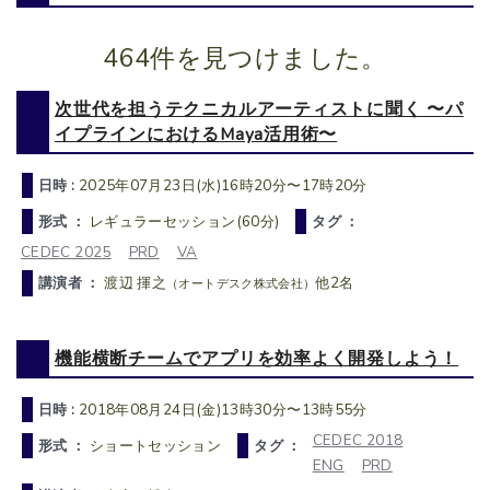
464件を見つけました。
次世代を担うテクニカルアーティストに聞く 〜パ
イプラインにおけるMaya活用術〜
日時 :
2025年07月23日(水)16時20分〜17時20分
形式 ：
レギュラーセッション(60分)
タグ ：
CEDEC 2025
PRD
VA
講演者 ：
渡辺 揮之
他2名
（オートデスク株式会社）
機能横断チームでアプリを効率よく開発しよう！
日時 :
2018年08月24日(金)13時30分〜13時55分
CEDEC 2018
形式 ：
ショートセッション
タグ ：
ENG
PRD