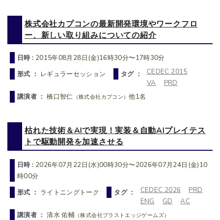
株式会社カプコンの最新開発環境やワークフロ
ー、新しい取り組みについての紹介
日時 :
2015年08月28日(金)16時30分〜17時30分
CEDEC 2015
形式 ：
レギュラーセッション
タグ ：
VA
PRD
講演者 ：
橋口智仁
他1名
（株式会社カプコン）
枯れた技術＆AIで実現！実装＆自動AIプレイテス
トで駆動開発を加速させる
日時 :
2026年07月22日(水)00時30分〜2026年07月24日(金)10
時00分
CEDEC 2026
PRD
形式 ：
ライトニングトーク
タグ ：
ENG
GD
AC
講演者 ：
清水 佑輔
（株式会社ブラストエッジゲームズ）