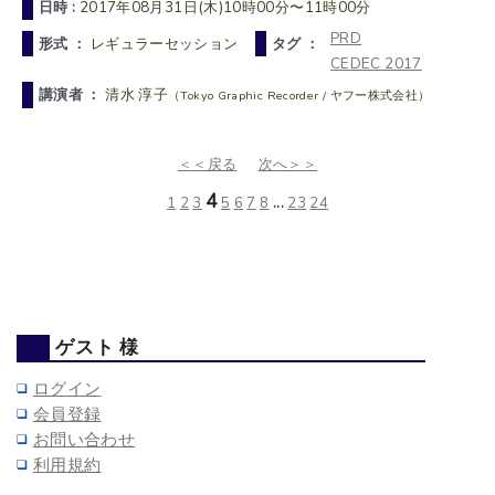
日時 :
2017年08月31日(木)10時00分〜11時00分
PRD
形式 ：
レギュラーセッション
タグ ：
CEDEC 2017
講演者 ：
清水 淳子
（Tokyo Graphic Recorder / ヤフー株式会社）
＜＜戻る
次へ＞＞
4
1
2
3
5
6
7
8
...
23
24
ゲスト 様
ログイン
会員登録
お問い合わせ
利用規約