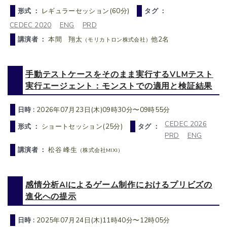
形式 ：
レギュラーセッション(60分)
タグ ：
CEDEC 2020
ENG
PRD
講演者 ：
本間 翔太
他2名
（モリカトロン株式会社）
手動テストケースをそのまま実行するVLMテスト
実行エージェント：モンストでの適用と検証結果
日時 :
2026年07月23日(木)09時30分〜09時55分
CEDEC 2026
形式 ：
ショートセッション(25分)
タグ ：
PRD
ENG
講演者 ：
松谷 峰生
（株式会社MIXI）
感情分析AIによるゲーム制作におけるプリビズの
進化への提示
日時 :
2025年07月24日(木)11時40分〜12時05分