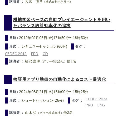
講演者 ：
大宮 博考
（株式会社ポケラボ）
機械学習ベースの自動プレイエージェントを用い
たバランス設計効率化の追求
日時 :
2019年09月06日(金)17時50分〜18時50分
形式 ：
レギュラーセッション(60分)
タグ ：
CEDEC 2019
PRD
GD
講演者 ：
福沢 嘉琳
他1名
（グリー株式会社）
検証用アプリ準備の自動化によるコスト最適化
日時 :
2024年08月21日(水)15時00分〜15時25分
CEDEC 2024
形式 ：
ショートセッション(25分)
タグ ：
PRD
ENG
講演者 ：
山木 弘
他2名
（グリー株式会社）