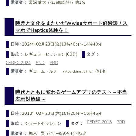
講演者 ：
常深 健太
他1名
（KLab株式会社）
時差と文化をまたいだWwiseサポート経験談 / ス
マホでHaptics体験を！
日時 :
2024年08月23日(金)13時40分〜14時40分
形式 ：
レギュラーセッション(60分)
タグ ：
CEDEC 2024
SND
PRD
講演者 ：
ギヨーム・ルノー
他1名
（Audiokinetic Inc.）
時代とともに変わるゲームアプリのテスト～不当
表示対策編～
日時 :
2018年08月23日(木)15時20分〜15時45分
CEDEC 2018
PRD
形式 ：
ショートセッション
タグ ：
講演者 ：
堀米 賢
他2名
（グリー株式会社）