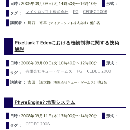
日時 :
2008年09月09日(火)14時50分〜16時10分
形式 ：
マイクロソフト株式会社
PG
CEDEC 2008
タグ ：
講演者 ：
川西 裕幸
他1名
（マイクロソフト株式会社）
PixelJunk ? Edenにおける植物制御に関する技術
解説
日時 :
2008年09月09日(火)10時40分〜12時00分
形式 ：
有限会社キュー・ゲームス
PG
CEDEC 2008
タグ ：
講演者 ：
吉田 謙太郎
他2名
（有限会社キュー・ゲームス）
PhyreEngine? 地形システム
日時 :
2008年09月11日(木)13時00分〜14時20分
形式 ：
CEDEC 2008
タグ ：