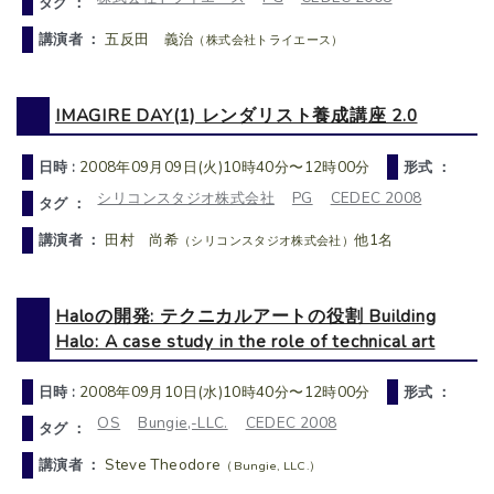
タグ ：
講演者 ：
五反田 義治
（株式会社トライエース）
IMAGIRE DAY(1) レンダリスト養成講座 2.0
日時 :
2008年09月09日(火)10時40分〜12時00分
形式 ：
シリコンスタジオ株式会社
PG
CEDEC 2008
タグ ：
講演者 ：
田村 尚希
他1名
（シリコンスタジオ株式会社）
Haloの開発: テクニカルアートの役割 Building
Halo: A case study in the role of technical art
日時 :
2008年09月10日(水)10時40分〜12時00分
形式 ：
OS
Bungie,-LLC.
CEDEC 2008
タグ ：
講演者 ：
Steve Theodore
（Bungie, LLC.）