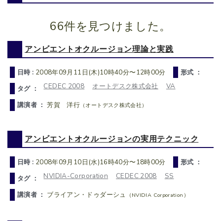
66件を見つけました。
アンビエントオクルージョン理論と実践
日時 :
2008年09月11日(木)10時40分〜12時00分
形式 ：
CEDEC 2008
オートデスク株式会社
VA
タグ ：
講演者 ：
芳賀 洋行
（オートデスク株式会社）
アンビエントオクルージョンの実用テクニック
日時 :
2008年09月10日(水)16時40分〜18時00分
形式 ：
NVIDIA-Corporation
CEDEC 2008
SS
タグ ：
講演者 ：
ブライアン・ドゥダーシュ
（NVIDIA Corporation）