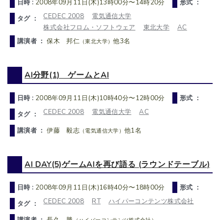
日時 :
2008年09月11日(木)13時00分〜14時20分
形式 ：
CEDEC 2008
電気通信大学
タグ ：
株式会社フロム・ソフトウェア
東北大学
AC
講演者 ：
保木 邦仁
他3名
（東北大学）
AI分野(1) ゲームとAI
日時 :
2008年09月11日(木)10時40分〜12時00分
形式 ：
CEDEC 2008
電気通信大学
AC
タグ ：
講演者 ：
伊藤 毅志
他1名
（電気通信大学）
AI DAY(5)ゲームAIを再び語る (ラウンドテーブル)
日時 :
2008年09月11日(木)16時40分〜18時00分
形式 ：
CEDEC 2008
RT
ハイパーコンテンツ株式会社
タグ ：
講演者 ：
長久 勝