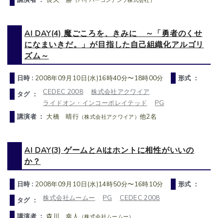
（ハイパーコンテンツ株式会社）
AI DAY(4) 魔ごころを、きみに ～「勇者のくせ
になまいきだ。」が目指した自己組織化アルゴリ
ズム～
日時 :
2008年09月10日(水)16時40分〜18時00分
形式 ：
CEDEC 2008
株式会社アクワイア
タグ ：
ライドオン・インコーポレイテッド
PG
講演者 ：
大橋 晴行
他2名
（株式会社アクワイア）
AI DAY(3) ゲームとAIはホントに相性がいいの
か？
日時 :
2008年09月10日(水)14時50分〜16時10分
形式 ：
株式会社ムームー
PG
CEDEC 2008
タグ ：
講演者 ：
森川 幸人
（株式会社ムームー）