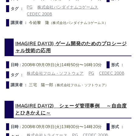
PG
株式会社バンダイナムコゲームス
タグ ：
CEDEC 2008
講演者 ：
今給黎 隆
（株式会社バンダイナムコゲームス）
IMAGIRE DAY(3) ゲーム開発のためのプロシージ
ャル技術の応用
日時 :
2008年09月09日(火)14時50分〜16時10分
形式 ：
株式会社フロム・ソフトウェア
PG
CEDEC 2008
タグ ：
講演者 ：
三宅 陽一郎
（株式会社フロム・ソフトウェア）
IMAGIRE DAY(2) シェーダ管理事例 ～自由度
とひきかえに～
日時 :
2008年09月09日(火)13時00分〜14時20分
形式 ：
株式会社トライエース
PG
CEDEC 2008