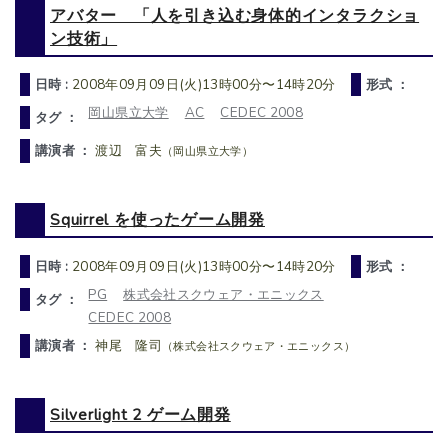
アバター 「人を引き込む身体的インタラクショ
ン技術」
日時 :
2008年09月09日(火)13時00分〜14時20分
形式 ：
岡山県立大学
AC
CEDEC 2008
タグ ：
講演者 ：
渡辺 富夫
（岡山県立大学）
Squirrel を使ったゲーム開発
日時 :
2008年09月09日(火)13時00分〜14時20分
形式 ：
PG
株式会社スクウェア・エニックス
タグ ：
CEDEC 2008
講演者 ：
神尾 隆司
（株式会社スクウェア・エニックス）
Silverlight 2 ゲーム開発