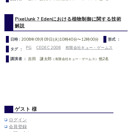
PixelJunk ? Edenにおける植物制御に関する技術
解説
日時 :
2008年09月09日(火)10時40分〜12時00分
形式 ：
PG
CEDEC 2008
有限会社キュー・ゲームス
タグ ：
講演者 ：
吉田 謙太郎
他2名
（有限会社キュー・ゲームス）
ゲスト 様
ログイン
会員登録