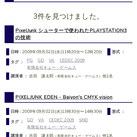
3件を見つけました。
PixelJunk シューターで使われたPLAYSTATION3
の技術
日時 :
2009年09月02日(水)11時20分〜12時20分
形式 ：
PG
GD
VA
CEDEC 2009
タグ ：
有限会社キュー・ゲームス
講演者 ：
吉田 謙太郎
他1名
（有限会社キュー・ゲームス）
PIXELJUNK EDEN - Baiyon's CMYK vision
日時 :
2009年09月02日(水)13時30分〜14時30分
形式 ：
GD
VA
CEDEC 2009
SND
タグ ：
有限会社キュー・ゲームス
講演者 ：
吉田 謙太郎
他1名
（有限会社キュー・ゲームス）