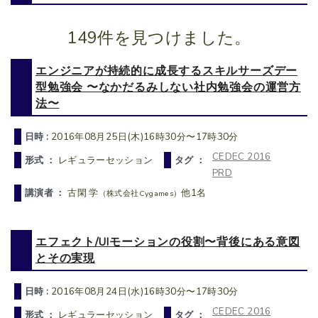
149件を見つけました。
エンジニアが持続的に成長するスキルサーズデー
型勉強会 〜なかだるみしない社内勉強会の運営方
法〜
日時 :
2016年08月25日(木)16時30分〜17時30分
CEDEC 2016
形式 ：
レギュラーセッション
タグ ：
PRD
講演者 ：
古閑 学
他1名
（株式会社Cygames）
エフェクト/UIモーションの役割〜背後にある意図
とその実現
日時 :
2016年08月24日(水)16時30分〜17時30分
CEDEC 2016
形式 ：
レギュラーセッション
タグ ：