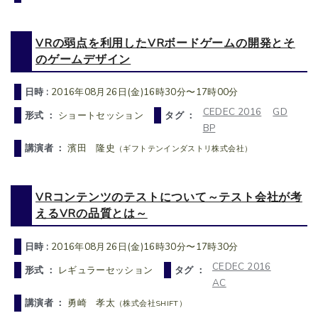
VRの弱点を利用したVRボードゲームの開発とそ
のゲームデザイン
日時 :
2016年08月26日(金)16時30分〜17時00分
CEDEC 2016
GD
形式 ：
ショートセッション
タグ ：
BP
講演者 ：
濱田 隆史
（ギフトテンインダストリ株式会社）
VRコンテンツのテストについて～テスト会社が考
えるVRの品質とは～
日時 :
2016年08月26日(金)16時30分〜17時30分
CEDEC 2016
形式 ：
レギュラーセッション
タグ ：
AC
講演者 ：
勇崎 孝太
（株式会社SHIFT）