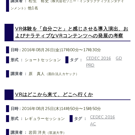
講演者 ：
松生 裕史
（株式会社ソニー・インタラクティブエンタテイ
他1名
ンメント）
VR体験を「自分ごと」と感じさせる導入演出、お
よびナラティブなVRコンテンツへの発展の考察
日時 :
2016年08月26日(金)17時00分〜17時30分
CEDEC 2016
GD
形式 ：
ショートセッション
タグ ：
PRD
講演者 ：
原 真人
（面白法人カヤック）
VRはどこから来て、どこへ行くか
日時 :
2016年08月25日(木)14時50分〜15時50分
CEDEC 2016
形式 ：
レギュラーセッション
タグ ：
AC
講演者 ：
岩田 洋夫
（筑波大学）