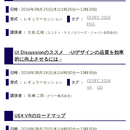
日時 :
2016年08月25日(木)11時20分〜12時20分
CEDEC 2016
形式 ：
レギュラーセッション
タグ ：
ENG
講演者 ：
大前 広樹
（ユニティ・テクノロジーズ・ジャパン合同会社）
UI Discussionのススメ -UIデザインの品質を効率
的に向上させるには -
日時 :
2016年08月24日(水)14時50分〜15時50分
CEDEC 2016
形式 ：
レギュラーセッション
タグ ：
VA
GD
講演者 ：
長﨑 二郎
（グリー株式会社）
UE4 VRのロードマップ
日時 :
2016年08月25日(木)14時50分〜15時50分