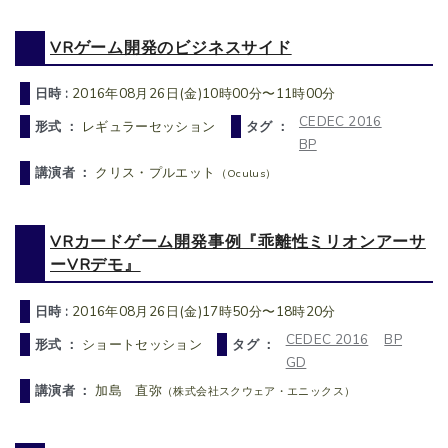
VRゲーム開発のビジネスサイド
日時 :
2016年08月26日(金)10時00分〜11時00分
CEDEC 2016
形式 ：
レギュラーセッション
タグ ：
BP
講演者 ：
クリス・プルエット
（Oculus）
VRカードゲーム開発事例『乖離性ミリオンアーサ
ーVRデモ』
日時 :
2016年08月26日(金)17時50分〜18時20分
CEDEC 2016
BP
形式 ：
ショートセッション
タグ ：
GD
講演者 ：
加島 直弥
（株式会社スクウェア・エニックス）