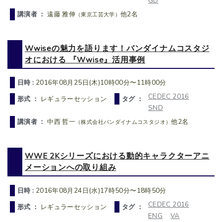
GD
講演者 ：
遠藤 雅伸
他2名
（東京工芸大学）
Wwiseの魅力を語ります！バンダイナムコスタジ
オにおける 『Wwise』活用事例
日時 :
2016年08月25日(木)10時00分〜11時00分
CEDEC 2016
形式 ：
レギュラーセッション
タグ ：
SND
講演者 ：
中西 哲一
他2名
（株式会社バンダイナムコスタジオ）
WWE 2Kシリーズにおける動的キャラクターアニ
メーションへの取り組み
日時 :
2016年08月24日(水)17時50分〜18時50分
CEDEC 2016
形式 ：
レギュラーセッション
タグ ：
ENG
VA