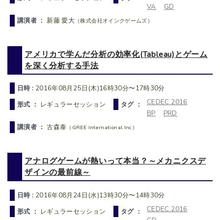
VA
GD
講演者 ：
新藤 愛大
（株式会社オインクゲームズ）
アメリカで学んだ分析の効率化(Tableau)とゲーム
を深く分析する手法
日時 :
2016年08月25日(木)16時30分〜17時30分
CEDEC 2016
形式 ：
レギュラーセッション
タグ ：
BP
PRD
講演者 ：
古森泰
（GREE International Inc）
アナログゲームが熱いって本当？～メカニクスデ
ザインの最前線～
日時 :
2016年08月24日(水)13時30分〜14時30分
CEDEC 2016
形式 ：
レギュラーセッション
タグ ：