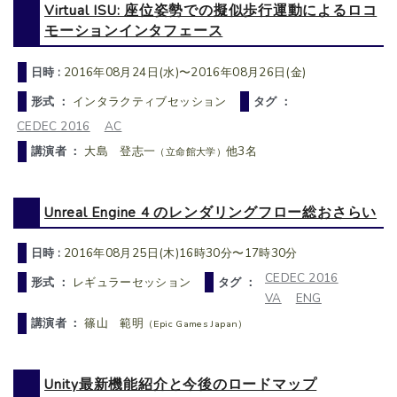
Virtual ISU: 座位姿勢での擬似歩行運動によるロコ
モーションインタフェース
日時 :
2016年08月24日(水)〜2016年08月26日(金)
形式 ：
インタラクティブセッション
タグ ：
CEDEC 2016
AC
講演者 ：
大島 登志一
他3名
（立命館大学）
Unreal Engine 4 のレンダリングフロー総おさらい
日時 :
2016年08月25日(木)16時30分〜17時30分
CEDEC 2016
形式 ：
レギュラーセッション
タグ ：
VA
ENG
講演者 ：
篠山 範明
（Epic Games Japan）
Unity最新機能紹介と今後のロードマップ