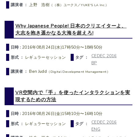
講演者 ：
上野 浩樹
（（株）ユークス／YUKE'S LA Inc.）
Why Japanese People! 日本のクリエイターよ、
大志を抱き遥かなる大海を超えろ!
日時 :
2016年08月24日(水)17時50分〜18時50分
CEDEC 2016
形式 ：
レギュラーセッション
タグ ：
BP
講演者 ：
Ben Judd
（Digital Development Management）
VR空間内で「手」を使ったインタラクションを実
現するための方法
日時 :
2016年08月26日(金)15時10分〜16時10分
CEDEC 2016
形式 ：
レギュラーセッション
タグ ：
ENG