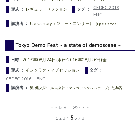
CEDEC 2016
形式 ：
レギュラーセッション
タグ ：
ENG
講演者 ：
Joe Conley（ジョー・コンリー）
（Epic Games）
Tokyo Demo Fest ~ a state of demoscene ~
日時 :
2016年08月24日(水)〜2016年08月26日(金)
形式 ：
インタラクティブセッション
タグ ：
CEDEC 2016
ENG
講演者 ：
奥 健太郎
他5名
（株式会社イマジカデジタルスケープ）
＜＜戻る
次へ＞＞
5
1
2
3
4
6
7
8