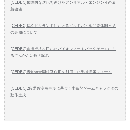
[CEDEC]飛躍的な進化を遂げたアンリアル・エンジン４の最
新機能
[CEDEC]探検ドリランドにおけるギルドバトル開発体制とそ
の裏側について
[CEDEC]皮膚抵抗を用いたバイオフィードバックゲームによ
るてんかん治療の試み
[CEDEC]視覚触覚間相互作用を利用した形状提示システム
[CEDEC]2段階確率モデルに基づく生命的ゲームキャラクタの
動作生成