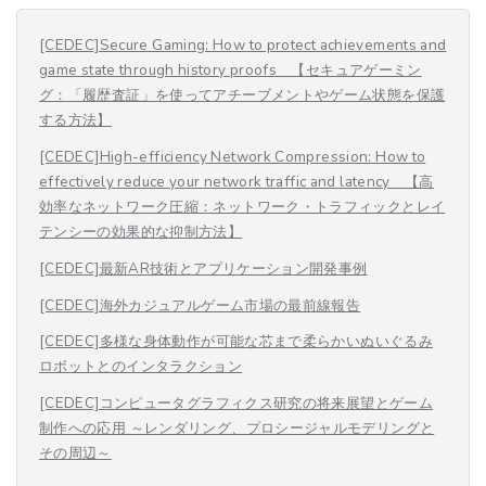
[CEDEC]Secure Gaming: How to protect achievements and
game state through history proofs 【セキュアゲーミン
グ：「履歴査証」を使ってアチーブメントやゲーム状態を保護
する方法】
[CEDEC]High-efficiency Network Compression: How to
effectively reduce your network traffic and latency 【高
効率なネットワーク圧縮：ネットワーク・トラフィックとレイ
テンシーの効果的な抑制方法】
[CEDEC]最新AR技術とアプリケーション開発事例
[CEDEC]海外カジュアルゲーム市場の最前線報告
[CEDEC]多様な身体動作が可能な芯まで柔らかいぬいぐるみ
ロボットとのインタラクション
[CEDEC]コンピュータグラフィクス研究の将来展望とゲーム
制作への応用 ～レンダリング、プロシージャルモデリングと
その周辺～