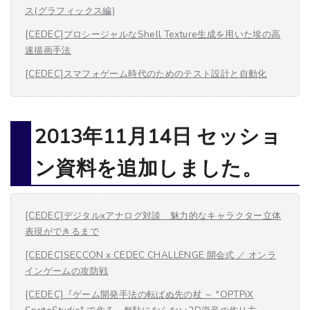
ス(グラフィックス編)
[CEDEC]プロシージャルなShell Texture生成を用いた埃の高
速描画手法
[CEDEC]スマフォゲーム時代のためのテスト設計と自動化
2013年11月14日 セッショ
ン資料を追加しました。
[CEDEC]デジタルxアナログ対談 魅力的なキャラクター立体
表現ができるまで
[CEDEC]SECCON x CEDEC CHALLENGE 開会式 ／ オンラ
インゲームの攻防戦
[CEDEC]『ゲーム開発手法の転ばぬ先の杖 ～ "OPTPiX