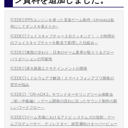
ン資料を追加しました。
[CEDEC]FPSエンジンを使った音楽ゲーム制作 ~Unrealは如
何にしてダンスを覚えたか~
[CEDEC]フェイスキャプチャー３分クッキング！ ～５時間分
のフェイスキャプチャーを数名で処理した仕組み～
[CEDEC]東西の交わり：日本のゲーム業界が取りうるグロー
バリゼーションの可能性
[CEDEC]床大画面エクサテインメントの開発
[CEDEC]ミドルウェアで解決！スマートフォンアプリ開発の
苦労や悩み
[CEDEC]『CRI ADX2』サウンドオーサリングツール体験会
（初～中級編）～ゲーム開発の流れに沿ったサウンド制作の新
しいワークフロー～
[CEDEC]ゲーム市場におけるアドビ システムズの役割：ゲー
ムプロデューサー、ディレクター、経営層向けオーバービュー