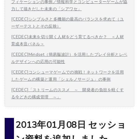
フィケーションの事例／情報科学とコンピューターゲームが協
力して描きだした未来の「シアワセ」
[CEDEC]シンプルさと多機能の最高のバランスを求めて（ユ
ーザーテストとその反映）
[CEDEC]未来を切り開く人材をどう育てるべきか？ ＜人材
育成本音パネル＞
[CEDEC]Mindset（簡易脳波計）を活用したプレイ分析とレベ
ルデザインへの応用の可能性
[CEDEC]コンシューマゲームでの挑戦！ネットワークを活用
したゲームの構築と運用「シェルノサージュ」の事例
[CEDEC]「ストリームのススメ ～ 開発者の負担を軽くす
る今どきの構成管理 ～」
2013年01月08日 セッショ