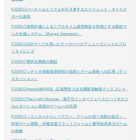
[CEDEC]
バーチャルとリアルを行き来するエージェント・キャラク
ターの表現
[CEDEC]
姿勢評価によるリアルタイム感情推定を特徴とする動的マ
ンガ生成システム「Manga Generator
」
[CEDEC]LED
テープを用いたテーマパークアミューズメントのプロ
トタイピング
[CEDEC]
摩訶大将棋の復刻
[CEDEC]
シナリオ情報処理研究の現状とゲーム技術への応用（ディ
スカッション）
[CEDEC]HaptoMIRAGE -
広視野型３次元裸眼視触覚ディスプレイ-
[CEDEC]The Light Shooter -
電子弓インターフェースとバイオロジ
カルモーション表現のゲームへの応用
[CEDEC]
～エンタメからシリアスへ：ゲームの担う役割の拡大～
学習ゲーム開発・評価支援プラットフォームと数学的思考力ゲーム
の体験