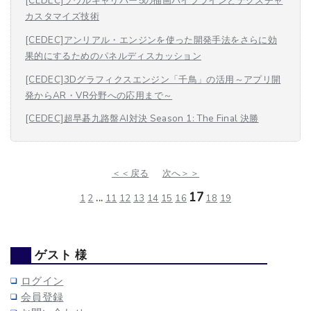
[CEDEC]ソウルキャリバー5の描画パイプラインとテクスチャ
カスタマイズ技術
[CEDEC]アンリアル・エンジンを使った開発手法をさらに効
果的にするためのパネルディスカッション
[CEDEC]3Dグラフィクスエンジン「千鳥」の活用～アプリ開
発からAR・VR分野への応用まで～
[CEDEC]超早碁九路盤AI対決 Season 1: The Final 決勝
＜＜戻る
次へ＞＞
17
1
2
...
11
12
13
14
15
16
18
19
ゲスト 様
ログイン
会員登録