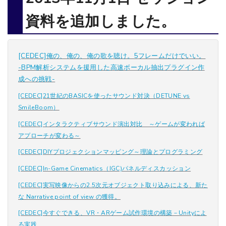
資料を追加しました。
[CEDEC]
俺の、俺の、俺の歌を聴け。5
フレームだけでいい。
-BPM
解析システムを援用した高速ボーカル抽出プラグイン作
成への挑戦-
[CEDEC]21
世紀のBASIC
を使ったサウンド対決（DETUNE vs
SmileBoom
）
[CEDEC]
インタラクティブサウンド演出対比 ～ゲームが変われば
アプローチが変わる～
[CEDEC]DIY
プロジェクションマッピング～理論とプログラミング
[CEDEC]In-Game Cinematics
（IGC)
パネルディスカッション
[CEDEC]
実写映像からの2.5
次元オブジェクト取り込みによる、新た
な Narrative point of view
の獲得。
[CEDEC]
今すぐできる、VR
・AR
ゲーム試作環
境の構築－Unity
によ
る実践