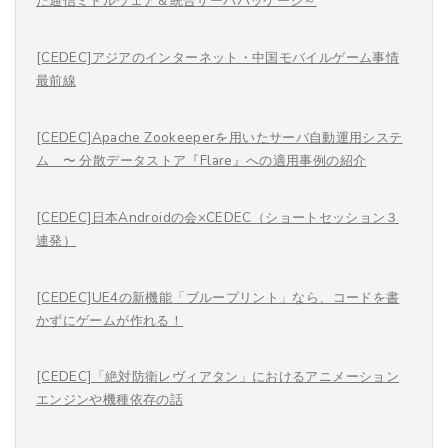
た通信ミドルウェア＆統合サーバパッケージ～
[CEDEC]アジアのインターネット・中国モバイルゲーム事情
最前線
[CEDEC]Apache Zookeeperを用いたサーバ自動運用システ
ム 〜 分散データストア『Flare』への適用事例の紹介
[CEDEC]日本Androidの会×CEDEC（ショートセッション３
連発）
[CEDEC]UE4の新機能「ブループリント」なら、コードを書
かずにゲームが作れる！
[CEDEC]「絶対防衛レヴィアタン」におけるアニメーション
エンジンや機種依存の話