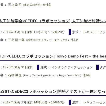
者 ：
三上 浩司
他4名
（東京工科大学）
[人工知能学会×CEDECコラボセッション] 人工知能と対話
 :
2017年08月31日(木)11時20分〜12時20分
形式 ：
レギュラーセッ
者 ：
三宅 陽一郎
他1名
（株式会社スクウェア・エニックス）
TDF×CEDECコラボセッション] Tokyo Demo Fest ~ the beauti
 :
1970年01月01日(木)
形式 ：
インタラクティブセッション
タグ
者 ：
石橋 誠也
他6名
（Unity Technologies Japan / Tokyo Demo Fest）
[JaSST×CEDECコラボセッション]開発とテストが一体と
 :
2017年08月30日(水)14時50分〜15時50分
形式 ：
レギュラーセッ