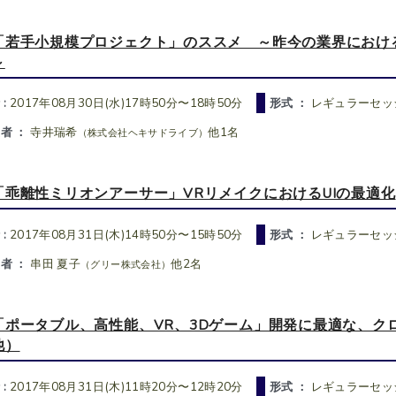
「若手小規模プロジェクト」のススメ ～昨今の業界におけ
～
 :
2017年08月30日(水)17時50分〜18時50分
形式 ：
レギュラーセッ
者 ：
寺井瑞希
他1名
（株式会社ヘキサドライブ）
「乖離性ミリオンアーサー」VRリメイクにおけるUIの最適化
 :
2017年08月31日(木)14時50分〜15時50分
形式 ：
レギュラーセッ
者 ：
串田 夏子
他2名
（グリー株式会社）
「ポータブル、高性能、VR、3Dゲーム」開発に最適な、クロノスA
他）
 :
2017年08月31日(木)11時20分〜12時20分
形式 ：
レギュラーセッ