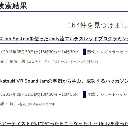
検索結果
164件を見つけま
C# Job Systemを使ったUnity流マルチスレッドプログラミン
 :
2017年08月30日(水)13時30分〜14時30分
形式 ：
レギュラーセッ
者 ：
伊藤 周
（ユニティ・テクノロジーズ・ジャパン合同会社）
Akatsuki VR Sound Jamの事例から学ぶ、成功するハッカ
 :
2017年08月31日(木)10時30分〜10時55分
形式 ：
ショートセッシ
者 ：
駒井 祐人
（株式会社アカツキ）
～アーティストだけでやったらこうなった！～ Unityを使