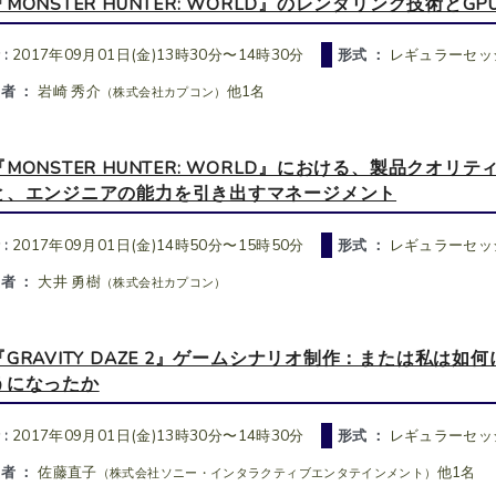
『MONSTER HUNTER: WORLD』のレンダリング技術とG
 :
2017年09月01日(金)13時30分〜14時30分
形式 ：
レギュラーセッ
者 ：
岩崎 秀介
他1名
（株式会社カプコン）
『MONSTER HUNTER: WORLD』における、製品ク
と、エンジニアの能力を引き出すマネージメント
 :
2017年09月01日(金)14時50分〜15時50分
形式 ：
レギュラーセッ
者 ：
大井 勇樹
（株式会社カプコン）
『GRAVITY DAZE 2』ゲームシナリオ制作：または私
うになったか
 :
2017年09月01日(金)13時30分〜14時30分
形式 ：
レギュラーセッ
者 ：
佐藤直子
他1名
（株式会社ソニー・インタラクティブエンタテインメント）