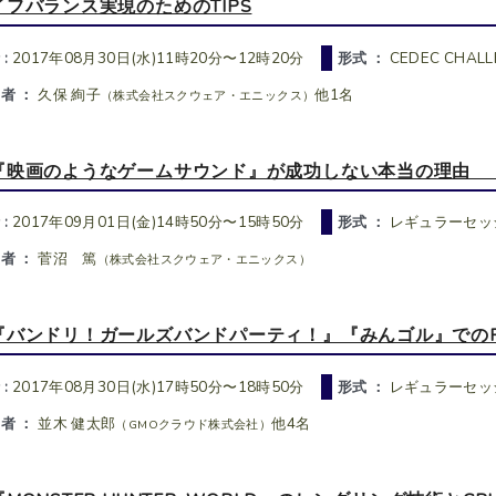
イフバランス実現のためのTIPS
 :
2017年08月30日(水)11時20分〜12時20分
形式 ：
CEDEC CHAL
者 ：
久保 絢子
他1名
（株式会社スクウェア・エニックス）
『映画のようなゲームサウンド』が成功しない本当の理由 FINA
 :
2017年09月01日(金)14時50分〜15時50分
形式 ：
レギュラーセッ
者 ：
菅沼 篤
（株式会社スクウェア・エニックス）
『バンドリ！ガールズバンドパーティ！』『みんゴル』でのPh
 :
2017年08月30日(水)17時50分〜18時50分
形式 ：
レギュラーセッ
者 ：
並木 健太郎
他4名
（GMOクラウド株式会社）