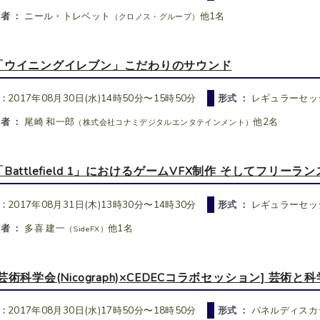
者 ：
ニール・トレベット
他1名
（クロノス・グループ）
「ウイニングイレブン」こだわりのサウンド
 :
2017年08月30日(水)14時50分〜15時50分
形式 ：
レギュラーセッ
者 ：
尾崎 和一郎
他2名
（株式会社コナミデジタルエンタテインメント）
「Battlefield 1」におけるゲームVFX制作 そしてフリー
 :
2017年08月31日(木)13時30分〜14時30分
形式 ：
レギュラーセッ
者 ：
多喜 建一
他1名
（SideFX）
[芸術科学会(Nicograph)×CEDECコラボセッション] 芸術と科学の融
 :
2017年08月30日(水)17時50分〜18時50分
形式 ：
パネルディスカ