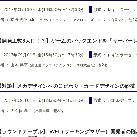
 :
2017年08月30日(水)16時30分〜17時30分
形式 ：
レギュラーセッ
者 ：
京野 光平 a.k.a. ntny
他1
（ユニティ・テクノロジーズ・ジャパン合同会社）
【開発工数3人月！？】ゲームのバックエンドを「サーバーレ
 :
2017年09月01日(金)16時30分〜17時30分
形式 ：
レギュラーセッ
者 ：
山本 昇平
他2名
（富士通クラウドテクノロジーズ株式会社）
【対談】メカデザインへのこだわり・カードデザインの妙技
 :
2017年09月01日(金)17時50分〜18時50分
形式 ：
パネルディスカ
者 ：
大久保 淳二
他2名
（出雲重機）
【ラウンドテーブル】 WM（ワーキングマザー）開発者の