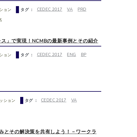
CEDEC 2017
VA
PRD
ション
タグ ：
名
ス」で実現！NCMBの最新事例とその紹介
CEDEC 2017
ENG
BP
ション
タグ ：
CEDEC 2017
VA
ッション
タグ ：
悩みとその解決策を共有しよう！－ワークラ