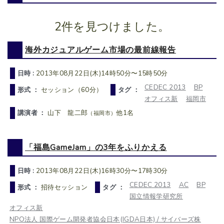
2件を見つけました。
海外カジュアルゲーム市場の最前線報告
日時 :
2013年08月22日(木)14時50分〜15時50分
CEDEC 2013
BP
形式 ：
セッション（60分）
タグ ：
オフィス新
福岡市
講演者 ：
山下 龍二郎
他1名
（福岡市）
「福島GameJam」の3年をふりかえる
日時 :
2013年08月22日(木)16時30分〜17時30分
CEDEC 2013
AC
BP
形式 ：
招待セッション
タグ ：
国立情報学研究所
オフィス新
NPO法人 国際ゲーム開発者協会日本(IGDA日本) / サイバーズ株