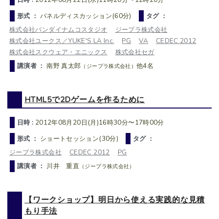
形式 ：
パネルディスカッション(60分)
タグ ：
株式会社バンダイナムコスタジオ
ジープラ株式会社
株式会社ユークス／YUKE'S LA Inc.
PG
VA
CEDEC 2012
株式会社スクウェア・エニックス
株式会社セガ
講演者 ：
南野 真太郎
他4名
（ジープラ株式会社）
HTML5で2Dゲームを作るために
日時 :
2012年08月20日(月)16時30分〜17時00分
形式 ：
ショートセッション(30分)
タグ ：
ジープラ株式会社
CEDEC 2012
PG
講演者 ：
川井 重直
（ジープラ株式会社）
【ワークショップ】明日から使える実践的な見積
もり手法