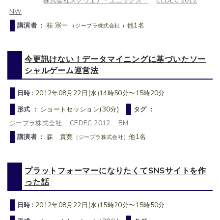
株式会社スクウェア・エニックス
CEDEC 2012
NW
講演者 ：
桂 宗一
他1名
（ジープラ株式会社 ）
今更訊けない！データマイニングに基づいたソー
シャルゲーム運営法
日時 :
2012年08月22日(水)14時50分〜15時20分
形式 ：
ショートセッション(30分)
タグ ：
ジープラ株式会社
CEDEC 2012
BM
講演者 ：
森 貴寛
他1名
（ジープラ株式会社）
プラットフォーマーになりたくてSNSサイトを作
った話
日時 :
2012年08月22日(水)15時20分〜15時50分