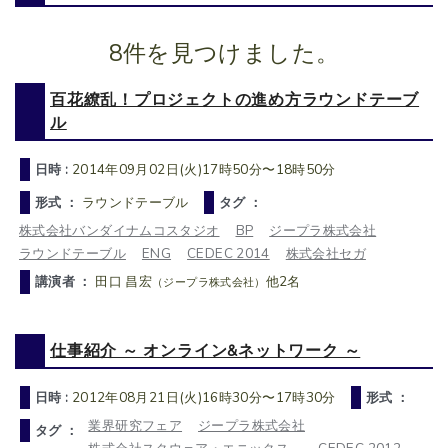
8件を見つけました。
百花繚乱！プロジェクトの進め方ラウンドテーブ
ル
日時 :
2014年09月02日(火)17時50分〜18時50分
形式 ：
ラウンドテーブル
タグ ：
株式会社バンダイナムコスタジオ
BP
ジープラ株式会社
ラウンドテーブル
ENG
CEDEC 2014
株式会社セガ
講演者 ：
田口 昌宏
他2名
（ジープラ株式会社）
仕事紹介 ～ オンライン&ネットワーク ～
日時 :
2012年08月21日(火)16時30分〜17時30分
形式 ：
業界研究フェア
ジープラ株式会社
タグ ：