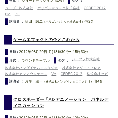
形式 ：
ショートセッション(30分)
タグ ：
ジープラ株式会社
ポリゴンマジック株式会社
CEDEC 2012
BM
PD
講演者 ：
福田 誠二
他2名
（ポリゴンマジック株式会社）
ゲームエフェクトの今とこれから
日時 :
2012年08月20日(月)13時30分〜15時50分
ジープラ株式会社
形式 ：
ラウンドテーブル
タグ ：
株式会社バンダイナムコスタジオ
株式会社アグニ・フレア
株式会社アンノウンケース
VA
CEDEC 2012
株式会社セガ
講演者 ：
片平 進一
他4名
（株式会社バンダイナムコスタジオ）
クロスボーダー「AI×アニメーション」パネルデ
ィスカッション
日時 :
2012年08月22日(水)11時20分〜12時20分