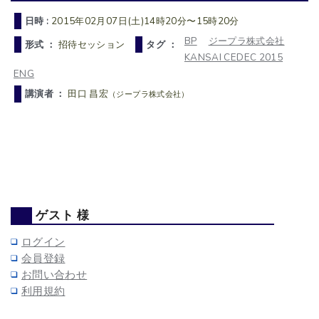
日時 :
2015年02月07日(土)14時20分〜15時20分
BP
ジープラ株式会社
形式 ：
招待セッション
タグ ：
KANSAI CEDEC 2015
ENG
講演者 ：
田口 昌宏
（ジープラ株式会社）
ゲスト 様
ログイン
会員登録
お問い合わせ
利用規約