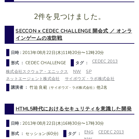
2件を見つけました。
SECCON x CEDEC CHALLENGE 開会式 ／ オンラ
インゲームの攻防戦
日時 :
2013年08月22日(木)11時20分〜12時20分
CEDEC 2013
形式 ：
CEDEC CHALLENGE
タグ ：
株式会社スクウェア・エニックス
NW
SP
ネットエージェント株式会社
サイボウズ・ラボ株式会社
講演者 ：
竹迫 良範
他2名
（サイボウズ・ラボ株式会社）
HTML5時代におけるセキュリティを意識した開発
日時 :
2013年08月22日(木)16時30分〜17時30分
ENG
CEDEC 2013
形式 ：
セッション(60分)
タグ ：