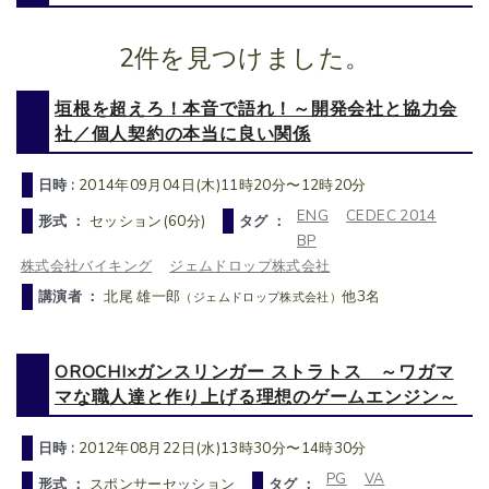
2件を見つけました。
垣根を超えろ！本音で語れ！～開発会社と協力会
社／個人契約の本当に良い関係
日時 :
2014年09月04日(木)11時20分〜12時20分
ENG
CEDEC 2014
形式 ：
セッション(60分)
タグ ：
BP
株式会社バイキング
ジェムドロップ株式会社
講演者 ：
北尾 雄一郎
他3名
（ジェムドロップ株式会社）
OROCHI×ガンスリンガー ストラトス ～ワガマ
マな職人達と作り上げる理想のゲームエンジン～
日時 :
2012年08月22日(水)13時30分〜14時30分
PG
VA
形式 ：
スポンサーセッション
タグ ：