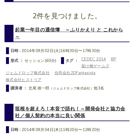
2件を見つけました。
起業一年目の通信簿 ～ふりかえり と これから
～
日時 :
2014年09月02日(火)16時30分〜17時30分
CEDEC 2014
BP
形式 ：
セッション(60分)
タグ ：
架け橋ゲームズ
ジェムドロップ株式会社
合同会社2DFantasista
株式会社ヒストリア
講演者 ：
北尾 雄一郎
他3名
（ジェムドロップ株式会社）
垣根を超えろ！本音で語れ！～開発会社と協力会
社／個人契約の本当に良い関係
日時 :
2014年09月04日(木)11時20分〜12時20分