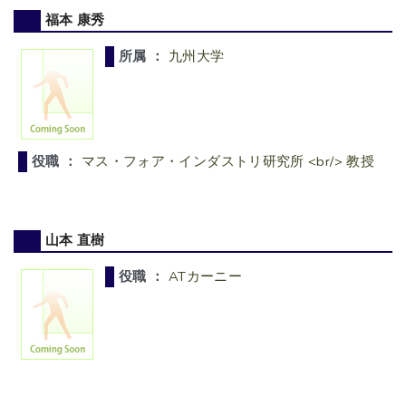
福本 康秀
所属 ：
九州大学
役職 ：
マス・フォア・インダストリ研究所 <br/> 教授
山本 直樹
役職 ：
ATカーニー