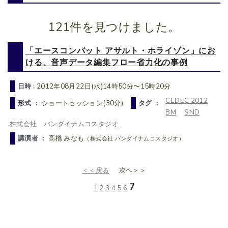
121件を見つけました。
「エースコンバット アサルト・ホライゾン」にお
ける、音声データ編集フロー省力化の事例
日時 :
2012年08月22日(水)14時50分〜15時20分
CEDEC 2012
形式 ：
ショートセッション(30分)
タグ ：
BM
SND
株式会社 バンダイナムコスタジオ
講演者 ：
高橋 みなも
（株式会社 バンダイナムコスタジオ）
＜＜戻る
次へ＞＞
7
1
2
3
4
5
6