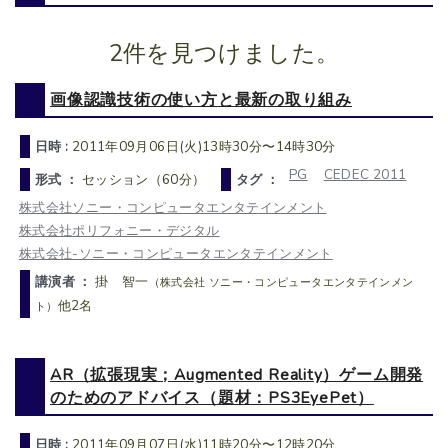
2件を見つけました。
画像認識技術の使い方と最新の取り組み
日時 :
2011年09月06日(火)13時30分〜14時30分
PG
CEDEC 2011
形式 ：
セッション（60分）
タグ ：
株式会社ソニー・コンピュータエンタテインメント
株式会社ポリフォニー・デジタル
株式会社-ソニー・コンピュータエンタテインメント
講演者 ：
掛 智一
（株式会社 ソニー・コンピュータエンタテインメン
他2名
ト）
AR（拡張現実；Augmented Reality）ゲーム開発
のためのアドバイス（題材：PS3EyePet）
日時 :
2011年09月07日(水)11時20分〜12時20分