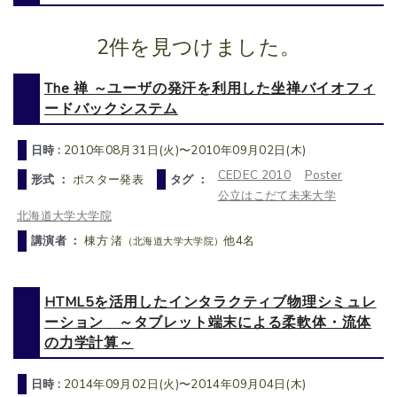
2件を見つけました。
The 禅 ～ユーザの発汗を利用した坐禅バイオフィ
ードバックシステム
日時 :
2010年08月31日(火)〜2010年09月02日(木)
CEDEC 2010
Poster
形式 ：
ポスター発表
タグ ：
公立はこだて未来大学
北海道大学大学院
講演者 ：
棟方 渚
他4名
（北海道大学大学院）
HTML5を活用したインタラクティブ物理シミュレ
ーション ～タブレット端末による柔軟体・流体
の力学計算～
日時 :
2014年09月02日(火)〜2014年09月04日(木)