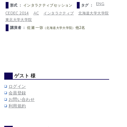
ENG
形式 ：
インタラクティブセッション
タグ ：
CEDEC 2014
AC
インタラクティブ
北海道大学大学院
東北大学大学院
講演者 ：
佐瀬 一弥
他2名
（北海道大学大学院）
ゲスト 様
ログイン
会員登録
お問い合わせ
利用規約