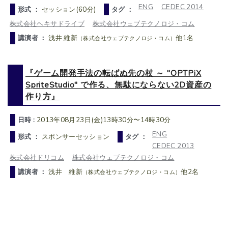
ENG
CEDEC 2014
形式 ：
セッション(60分)
タグ ：
株式会社ヘキサドライブ
株式会社ウェブテクノロジ・コム
講演者 ：
浅井 維新
他1名
（株式会社ウェブテクノロジ・コム）
『ゲーム開発手法の転ばぬ先の杖 ～ "OPTPiX
SpriteStudio" で作る、無駄にならない2D資産の
作り方』
日時 :
2013年08月23日(金)13時30分〜14時30分
ENG
形式 ：
スポンサーセッション
タグ ：
CEDEC 2013
株式会社ドリコム
株式会社ウェブテクノロジ・コム
講演者 ：
浅井 維新
他2名
（株式会社ウェブテクノロジ・コム）