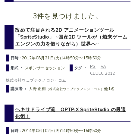
3件を見つけました。
改めて注目される2D アニメーションツール
「SpriteStudio」 ~国産2D ツールが（舶来ゲーム
エンジンの力を借りながら）世界へ~
日時 :
2012年08月21日(火)14時50分〜15時50分
PG
VA
形式 ：
スポンサーセッション
タグ ：
CEDEC 2012
株式会社ウェブテクノロジ・コム
講演者 ：
大野 正樹
他1名
（株式会社ウェブテクノロジ・コム）
ヘキサドライブ流 OPTPiX SpriteStudio の最適
化術！
日時 :
2014年09月02日(火)14時50分〜15時50分