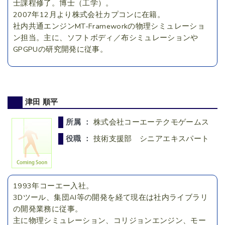
士課程修了。博士（工学）。
2007年12月より株式会社カプコンに在籍。
社内共通エンジンMT-Frameworkの物理シミュレーショ
ン担当。主に、ソフトボディ／布シミュレーションや
GPGPUの研究開発に従事。
津田 順平
所属 ：
株式会社コーエーテクモゲームス
役職 ：
技術支援部 シニアエキスパート
1993年コーエー入社。
3Dツール、集団AI等の開発を経て現在は社内ライブラリ
の開発業務に従事。
主に物理シミュレーション、コリジョンエンジン、モー