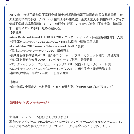
2007 年に金沢工業大学 工学研究科 博士後期課程(情報工学専攻)単位取得退学後、金
沢工業高等専門学校 グローバル情報工学科准教授、金沢工業大学 情報学部 メディア
情報工学科 非常勤講師にて、ＶＲの研究に従事。2011から神奈川工科大学 情報学
部 情報メディア学科 助教を務める。
【受賞歴】
○Asia Digital Art Award FUKUOKA 2012 エンターテインメント(産業応用)部門 入賞
○電子工作コンテスト2012 エンジニアtype賞,横浜中華街 三国志賞
○LavalVirtual2010 Awards "Medicine and Health" 受賞
○石川コンテンツマーケット2010 最優秀賞
○第8回 芸術科学会展2010 第4部門 ゲーム・アプリ・ガジェット部門 最優秀賞
○第7回 芸術科学会展2009 インタラクティブ部門 最優秀賞
○エンタテインメントコンピューティング2008 関西テレビ・カンテーレ賞
○エンタテインメントコンピューティング2008 芸術科学会・最優秀論文賞
○情報処理学会 平成19年度山下記念研究賞
【書籍】
○白井暁彦, 小坂崇之, 木村秀敬, くるくる研究室.「WiiRemoteプログラミング」
《講師からのメッセージ》
私自身、テレビゲームはほとんどやりません。
現在のテレビゲーム（モニタ+コントローラ）というゲームスタイルシステムは、30
年ほど前に発売されたファミリーコンピュータから変わることがありません。