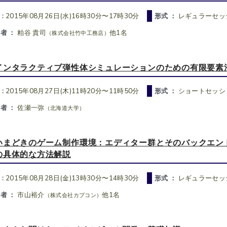
 :
2015年08月26日(水)16時30分〜17時30分
形式 ：
レギュラーセッ
者 ：
粕谷 貴司
他1名
（株式会社竹中工務店）
インタラクティブ弾性体シミュレーションのための有限要素法
 :
2015年08月27日(木)11時20分〜11時50分
形式 ：
ショートセッシ
者 ：
佐瀬一弥
（北海道大学）
いまどきのゲーム制作環境：エディター群とそのバックエン
の具体的な方法解説
 :
2015年08月28日(金)13時30分〜14時30分
形式 ：
レギュラーセッ
者 ：
市山裕介
他1名
（株式会社カプコン）