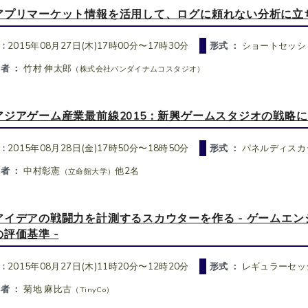
アプリマーケット情報を活用して、ログに頼れない分析に立
 :
2015年08月27日(木)17時00分〜17時30分
形式 ：
ショートセッシ
者 ：
竹村 伸太郎
（株式会社バンダイナムコスタジオ）
アジアゲーム産業最前線2015：新興ゲームスタジオの戦略
 :
2015年08月28日(金)17時50分〜18時50分
形式 ：
パネルディスカ
者 ：
中村彰憲
他2名
（立命館大学）
アイデアの戦闘力を計測するスカウターを作る - ゲームエ
の評価基準 -
 :
2015年08月27日(木)11時20分〜12時20分
形式 ：
レギュラーセッ
者 ：
菊地 麻比古
（TinyCo）