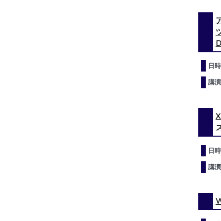
ツ
D
日時
講演
X
日時
講演