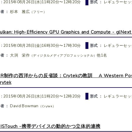
 :
2015年08月26日(水)11時20分〜12時20分
形式 ：
レギュラーセッ
者 ：
杉本 雅広
（フリー）
ulkan: High-Efficiency GPU Graphics and Compute 
 :
2015年08月28日(金)16時30分〜17時30分
形式 ：
レギュラーセッ
者 ：
大渕 栄作
他1名
（ディジタルメディアプロフェッショナル）
R制作の西洋からの反省談：Crytekの教訓 A Western Postmorte
rytek
 :
2015年08月26日(水)11時20分〜12時20分
形式 ：
レギュラーセッ
者 ：
David Bowman
（Crytek）
VISTouch -携帯デバイスの動的かつ立体的連携