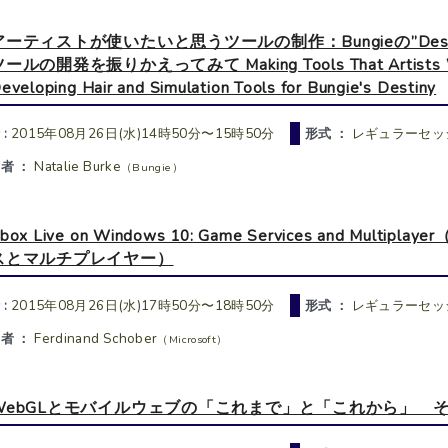
アーティストが使いたいと思うツールの制作：Bungieの”De
ールの開発を振りかえってみて Making Tools That Artists Want 
eveloping Hair and Simulation Tools for Bungie's Destiny
 :
2015年08月26日(水)14時50分〜15時50分
形式 ：
レギュラーセッ
者 ：
Natalie Burke
（Bungie）
box Live on Windows 10: Game Services and Multipla
スとマルチプレイヤー）
 :
2015年08月26日(水)17時50分〜18時50分
形式 ：
レギュラーセッ
者 ：
Ferdinand Schober
（Microsoft）
WebGLとモバイルウェブの「これまで」と「これから」 そし