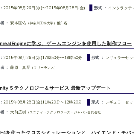
 :
2015年08月26日(水)〜2015年08月28日(金)
形式 ：
インタラクテ
者 ：
安本匡佑
他1名
（神奈川工科大学）
UnrealEngineに学ぶ、ゲームエンジンを使用した制作フロー
 :
2015年08月26日(水)17時50分〜18時50分
形式 ：
レギュラーセッ
者 ：
藤原 真琴
（フリーランス）
Unity 5 テクノロジー＆サービス 最新アップデート
 :
2015年08月28日(金)11時20分〜12時20分
形式 ：
レギュラーセッ
者 ：
大前広樹
（ユニティ・テクノロジーズ・ジャパン合同会社）
UE4を使ったクロスシミュレーションと、ハイエンド・モバ