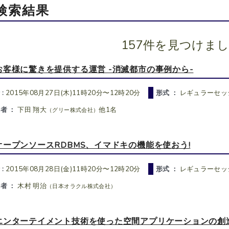
検索結果
157件を見つけま
お客様に驚きを提供する運営 -消滅都市の事例から-
 :
2015年08月27日(木)11時20分〜12時20分
形式 ：
レギュラーセッ
者 ：
下田 翔大
他1名
（グリー株式会社）
オープンソースRDBMS、イマドキの機能を使おう!
 :
2015年08月28日(金)11時20分〜12時20分
形式 ：
レギュラーセッ
者 ：
木村 明治
（日本オラクル株式会社）
エンターテイメント技術を使った空間アプリケーションの創