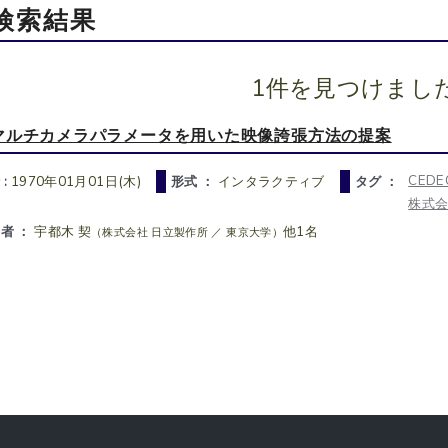
検索結果
1件を見つけまし
マルチカメラパラメータを用いた映像誇張方法の提案
CEDE
 :
1970年01月01日(木)
形式 ：
インタラクティブ
タグ ：
株式会
者 ：
宇都木 契
他1名
（株式会社 日立製作所 ／ 東京大学）