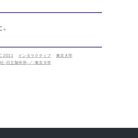
た。
C 2011
インタラクティブ
東京大学
社-日立製作所-／-東京大学