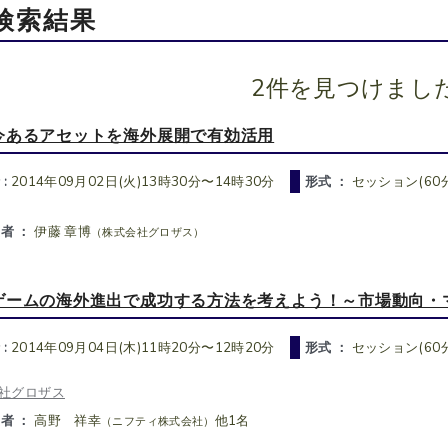
検索結果
2件を見つけまし
今あるアセットを海外展開で有効活用
 :
2014年09月02日(火)13時30分〜14時30分
形式 ：
セッション(60分
者 ：
伊藤 章博
（株式会社グロザス）
ゲームの海外進出で成功する方法を考えよう！～市場動向・
 :
2014年09月04日(木)11時20分〜12時20分
形式 ：
セッション(60分
社グロザス
者 ：
高野 祥幸
他1名
（ニフティ株式会社）