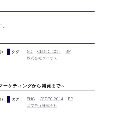
た。
GD
CEDEC 2014
BP
)
タグ ：
株式会社グロザス
マーケティングから開発まで～
ENG
CEDEC 2014
BP
)
タグ ：
ニフティ株式会社