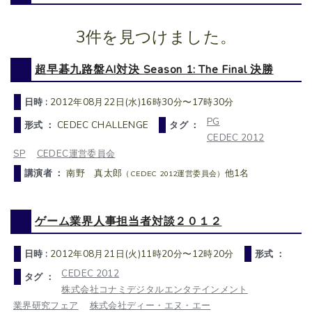
3件を見つけました。
超早碁九路盤AI対決 Season 1: The Final 決勝
日時 :
2012年08月22日(水)16時30分〜17時30分
PG
形式 ：
CEDEC CHALLENGE
タグ ：
CEDEC 2012
SP
CEDEC運営委員会
講演者 ：
南野 真太郎
他1名
（CEDEC 2012運営委員会）
ゲーム業界人事担当者対談２０１２
日時 :
2012年08月21日(火)11時20分〜12時20分
形式 ：
CEDEC 2012
タグ ：
株式会社コナミデジタルエンタテインメント
業界研究フェア
株式会社ディー・エヌ・エー