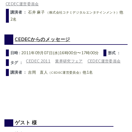
CEDEC運営委員会
講演者 ：
石井 麻子
他
（株式会社コナミデジタルエンタテインメント）
2名
CEDECからのメッセージ
日時 :
2011年09月07日(水)16時00分〜17時00分
形式 ：
CEDEC 2011
業界研究フェア
CEDEC運営委員会
タグ ：
講演者 ：
吉岡 直人
他1名
（CEDEC運営委員会）
ゲスト 様