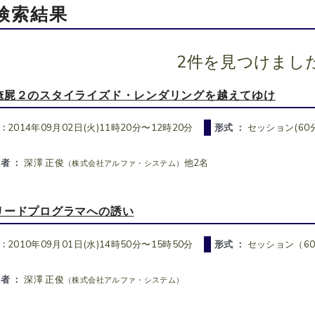
検索結果
2件を見つけまし
俺屍２のスタイライズド・レンダリングを越えてゆけ
 :
2014年09月02日(火)11時20分〜12時20分
形式 ：
セッション(60分
者 ：
深澤 正俊
他2名
（株式会社アルファ・システム）
リードプログラマへの誘い
 :
2010年09月01日(水)14時50分〜15時50分
形式 ：
セッション（6
者 ：
深澤 正俊
（株式会社アルファ・システム）