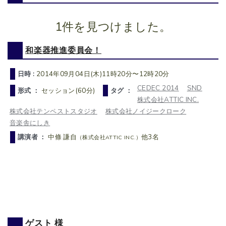
1件を見つけました。
和楽器推進委員会！
日時 :
2014年09月04日(木)11時20分〜12時20分
CEDEC 2014
SND
形式 ：
セッション(60分)
タグ ：
株式会社ATTIC INC.
株式会社テンペストスタジオ
株式会社ノイジークローク
音楽舎にしき
講演者 ：
中條 謙自
他3名
（株式会社ATTIC INC.）
ゲスト 様