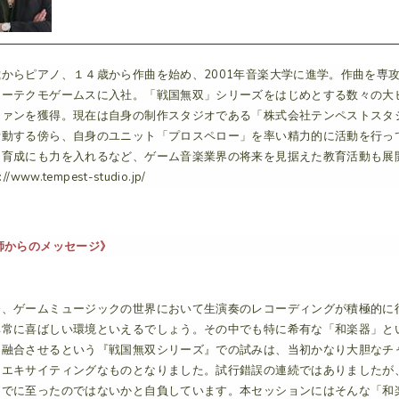
歳からピアノ、１４歳から作曲を始め、2001年音楽大学に進学。作曲を専
エーテクモゲームスに入社。「戦国無双」シリーズをはじめとする数々の大
ファンを獲得。現在は自身の制作スタジオである「株式会社テンペストスタ
活動する傍ら、自身のユニット「プロスペロー」を率い精力的に活動を行っ
・育成にも力を入れるなど、ゲーム音楽業界の将来を見据えた教育活動も展
p://www.tempest-studio.jp/
師からのメッセージ》
今、ゲームミュージックの世界において生演奏のレコーディングが積極的に
非常に喜ばしい環境といえるでしょう。その中でも特に希有な「和楽器」と
と融合させるという『戦国無双シリーズ』での試みは、当初かなり大胆なチ
にエキサイティングなものとなりました。試行錯誤の連続ではありましたが
までに至ったのではないかと自負しています。本セッションにはそんな「和