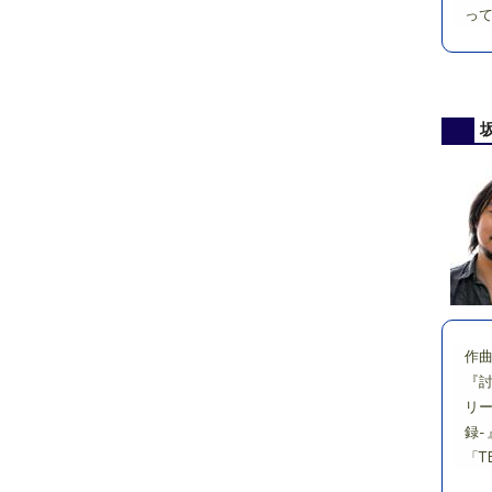
っ
作
『
リー
録
「T