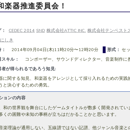
和楽器推進委員会！
グ：
CEDEC 2014
SND
株式会社ATTIC INC.
株式会社テンペスト
舎にしき
時：
2014年09月04日(木)11時20分〜12時20分
形式：
セッ
講スキル：
コンポーザー、サウンドディレクター、音楽制作に
講者が得られるであろう知見:
器に関する知見、和楽器をアレンジとして採り入れるための実践
うと決心するための勇気。
ションの内容
、和の世界観を舞台にしたゲームタイトルが数多く開発されてい
多くの困難や未知の事柄が立ちはだかることかと思います。
音楽理論が通用しない、五線譜ではない記譜、他ジャンル音楽と