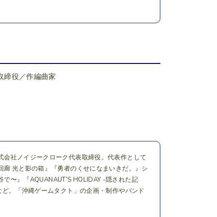
取締役／作編曲家
式会社ノイジークローク代表取締役。代表作として
回廊 光と影の箱』『勇者のくせになまいきだ。』シ
『AQUANAUT’S HOLIDAY -隠された記
など。「沖縄ゲームタクト」の企画・制作やバンド