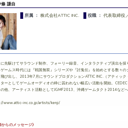
中條 謙自
所属 ：
株式会社ATTIC INC.
役職 ：
代表取締役
界に先駆けてサラウンド制作、フォーリー録音、インタラクティブ演出を採
モゲームス時代には『戦国無双』シリーズや『討鬼伝』を始めとする数々の
飛び出し、2013年7月にサウンドプロダクションATTIC INC.（アテ
イターとしてゲームオーディオの枠に囚われない幅広い活動を開始。CEDEC
の他、アーティスト活動としてJGMF2013、沖縄ゲームタクト2014など
://www.attic-inc.co.jp/artists/kenji/
師からのメッセージ》