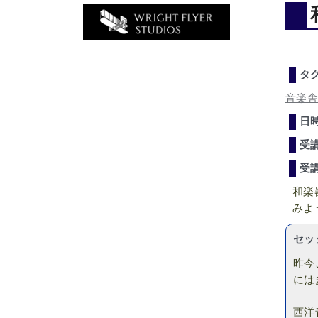
タ
音楽
日
受
受
和楽
みよ
セッ
昨今
には
西洋