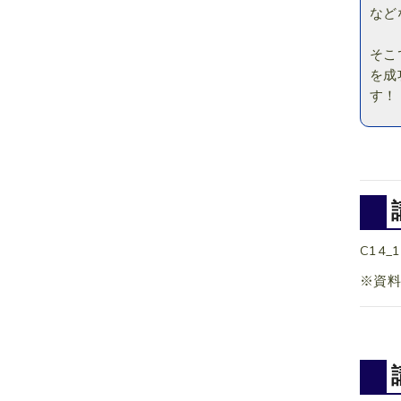
など
そこ
を成
す！
C14_1
※資