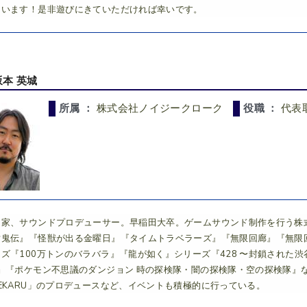
ています！是非遊びにきていただければ幸いです。
坂本 英城
所属 ：
株式会社ノイジークローク
役職 ：
代表
曲家、サウンドプロデューサー。早稲田大卒。ゲームサウンド制作を行う株
討鬼伝』『怪獣が出る金曜日』『タイムトラベラーズ』『無限回廊』『無限
ズ『100万トンのバラバラ』『龍が如く』シリーズ『428 〜封鎖された渋谷で〜』
-』『ポケモン不思議のダンジョン 時の探検隊・闇の探検隊・空の探検隊』
EKARU」のプロデュースなど、イベントも積極的に行っている。