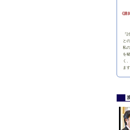
《講
『
と
私
を
く
ま