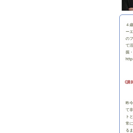
４
ー
の
て
掘
htt
《講
昨
て
ト
常
る