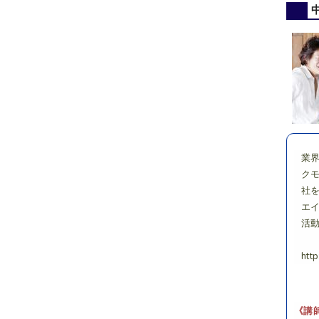
業
ク
社を
エ
活動
http
《講