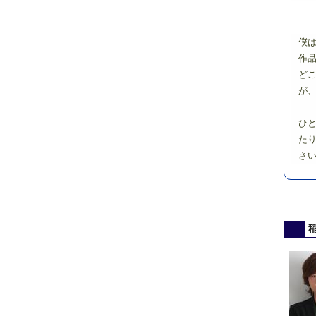
僕
作
ど
が
ひ
た
さ