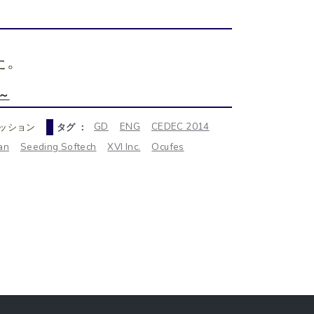
た。
作～
GD
ENG
CEDEC 2014
ッション
タグ ：
pan
Seeding Softech
XVI Inc.
Ocufes