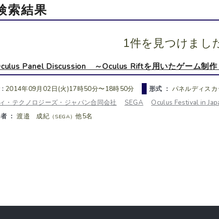
検索結果
1件を見つけまし
culus Panel Discussion ～Oculus Riftを用いたゲーム制
 :
2014年09月02日(火)17時50分〜18時50分
形式 ：
パネルディスカ
ィ・テクノロジーズ・ジャパン合同会社
SEGA
Oculus Festival in Ja
者 ：
渡邉 成紀
他5名
（SEGA）