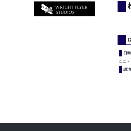
O
日時
ユニテ
講演