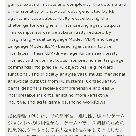
games expand in scale and complexity, the volume and
dimensionality of analytical data generated by RL
agents increase substantially, exacerbating the
challenge for designers in interpreting agent outputs.
This complexity can be substantially reduced by
integrating Visual Language Model (VLM) and Large
Language Model (LLM)-based agents as intuitive
interfaces. These LLM-driven agents can seamlessly
interact with external tools, interpret human language
commands into precise RL objectives (e.g. reward
functions), and critically analyze vast, multidimensional
analytical outputs from RL systems. Consequently,
game designers receive comprehensive and easily
interpretable insights, enabling more -effective,
intuitive, and agile game balancing workflows.
強化学習（RL）は、その堅牢性、適応性、様々なゲーム
ジャンルへの応用性から、ゲームバランス調整のための
効果的なツールとして多大な可能性を示してきました。