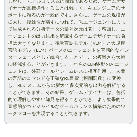
しかし、RLアルゴリズムは複雑であるため、ゲームデザ
イナーが直接操作することは難しく、AIエンジニアのサ
ポートに頼るのが一般的です。さらに、ゲームの規模が
拡大し、複雑性が増すにつれて、RLエージェントによっ
て生成される分析データの量と次元は著しく増加し、エ
ージェントの出力結果を解読するゲームデザイナーの負
担は大きくなります。視覚言語モデル（VLM）と大規模
言語モデル（LLM）ベースのエージェントを直感的なイン
ターフェースとして統合することで、この複雑さを大幅
に軽減することができます。これらのLLM駆動のAIエージ
ェントは、外部ツールとシームレスに相互作用し、人間
の言語のコマンドを正確なRL目標（報酬関数）に変換
し、RLシステムからの膨大で多次元的な出力を解析する
ことができます。その結果、ゲームデザイナーは、包括
的で理解しやすい知見を得ることができ、より効果的で
直感的かつアジャイルなゲームバランス構築のためのワ
ークフローを実現することができます。