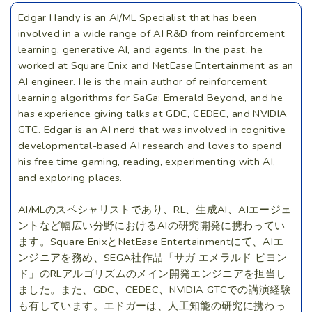
Edgar Handy is an AI/ML Specialist that has been
involved in a wide range of AI R&D from reinforcement
learning, generative AI, and agents. In the past, he
worked at Square Enix and NetEase Entertainment as an
AI engineer. He is the main author of reinforcement
learning algorithms for SaGa: Emerald Beyond, and he
has experience giving talks at GDC, CEDEC, and NVIDIA
GTC. Edgar is an AI nerd that was involved in cognitive
developmental-based AI research and loves to spend
his free time gaming, reading, experimenting with AI,
and exploring places.
AI/MLのスペシャリストであり、RL、生成AI、AIエージェ
ントなど幅広い分野におけるAIの研究開発に携わってい
ます。Square EnixとNetEase Entertainmentにて、AIエ
ンジニアを務め、SEGA社作品「サガ エメラルド ビヨン
ド」のRLアルゴリズムのメイン開発エンジニアを担当し
ました。また、GDC、CEDEC、NVIDIA GTCでの講演経験
も有しています。エドガーは、人工知能の研究に携わっ