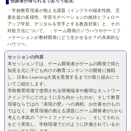
受講者が得られるであろう知見:
・学校教育現場が抱える課題（インフラや端末性能、児
童生徒の多様性、学習モチベーションの維持とフォロー
アップ学習、デジタルを苦手とする教員対策）と、その
対処方法について。 ・ゲーム開発のノウハウやゲーミフ
ィケーションが教材開発にどう生かせるか？の具体的な
ハウツー。
セッションの内容
本セッションでは、ゲーム開発者がゲームの開発で得た
知見を元に子ども向けの教育コンテンツの開発に挑戦
し、日本e-Learning大賞を受賞するまでの取り組みにつ
いてご紹介します。
学校教育現場で使用される情報端末や脆弱なネットワー
クインフラにどのように立ち向かったのか、そして教育
現場ならではの『表現の壁』への挑戦、お仕着せのもの
ではなく、教育現場の抱える課題にゲーム開発者が1から
考えた本気の『ゲーミフィケーション』、そしてそれら
をどう実現し、学校現場でどのように評価されているか