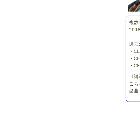
複数
20
過去
・C
・C
・C
《講
こち
楽曲