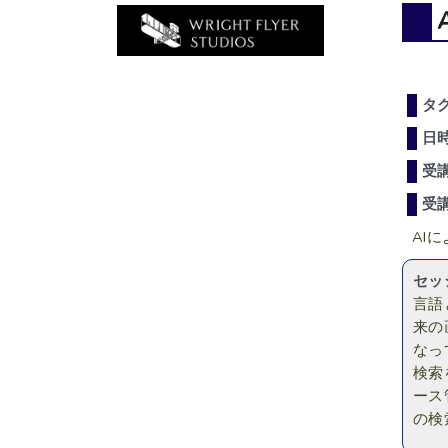
タ
日
受
受
AI
セッ
言語
来の
なっ
検索
ース
の検