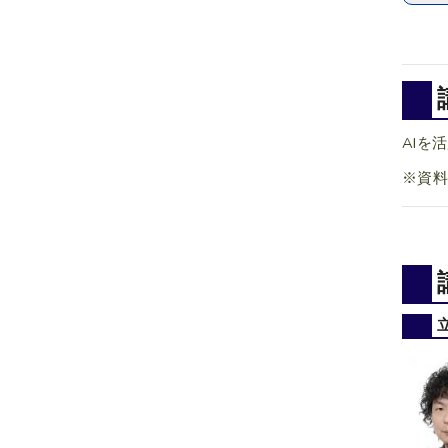
AIを
※資