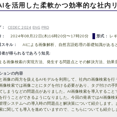
AIを活用した柔軟かつ効率的な社内
グ：
CEDEC 2024
ENG
PRD
時：
2024年08月22日(木)16時20分〜17時20分
形式：
レギ
講スキル：
AIによる画像解析、自然言語処理の基礎知識がある
講者が得られるであろう知見:
による画像検索の実現方法、発生する問題点とその解決方法、効果
ションの内容
と画像の両方を扱えるAIモデルを利用して、社内の画像検索を行
画像検索では画像ごとにタグを付ける必要があり、タグ付けの手
てしまうなどの問題点がありました。AI画像検索を導入すること
を行うことができるようになりました。今回の発表ではAI画像検
管理システムへの導入時の問題点と解決策について紹介します。ま
索に関しても導入を進めていますので、こちらについても紹介し