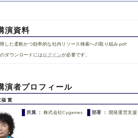
講演資料
活用した柔軟かつ効率的な社内リソース検索への取り組み.pdf
料のダウンロードには
ログイン
が必要です。
講演者プロフィール
立福 寛
所属 ：
株式会社Cygames
部署 ：
開発運営支援