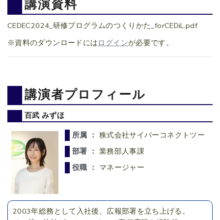
講演資料
CEDEC2024_研修プログラムのつくりかた_forCEDiL.pdf
※資料のダウンロードには
ログイン
が必要です。
講演者プロフィール
百武 みずほ
所属 ：
株式会社サイバーコネクトツー
部署 ：
業務部人事課
役職 ：
マネージャー
2003年総務として入社後、広報部署を立ち上げる。