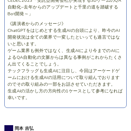
CEDEC2023「受託型開発会社が実現する3DゲームのQA
自動化~去年からのアップデートと千里の道を踏破する
Bot開発～」
《講演者からのメッセージ》
ChatGPTをはじめとする生成AIの台頭により、昨今のAI
開発状況は全ての業界で一変したといっても過言ではな
いと思います。
ゲーム業界も例外ではなく、生成AIにより今までのAIに
よるQA自動化の文脈からは異なる事例がこれからたくさ
ん出てくることでしょう。
テックフラッグも生成AIに注目し、今回はアーケードゲ
ームにおける生成AIの活用について取り組んでおります
のでその取り組みの一部をお話させていただきます。
生成AIの活かし方の方向性の1ケースとして参考になれば
幸いです。
岡本 吉弘