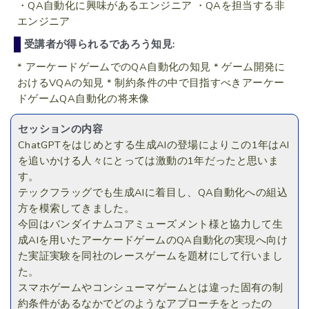
・QA自動化に興味があるエンジニア ・QAを担当する非
エンジニア
受講者が得られるであろう知見:
* アーケードゲームでのQA自動化の知見 * ゲーム開発に
おけるVQAの知見 * 制約条件の中で目指すべきアーケー
ドゲームQA自動化の将来像
セッションの内容
ChatGPTをはじめとする生成AIの登場によりこの1年はAI
を追いかける人々にとっては激動の1年だったと思いま
す。
テックフラッグでも生成AIに着目し、QA自動化への組込
方を模索してきました。
今回はバンダイナムコアミューズメント様と協力して生
成AIを用いたアーケードゲームのQA自動化の実現へ向け
た実証実験を同社のレースゲームを題材にして行いまし
た。
スマホゲームやコンシューマゲームとは違った固有の制
約条件があるなかでどのようなアプローチをとったの