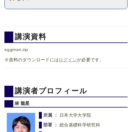
講演資料
eggman.zip
※資料のダウンロードには
ログイン
が必要です。
講演者プロフィール
林 龍星
所属 ：
日本大学大学院
部署 ：
総合基礎科学研究科