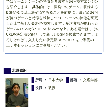
ではゲームとシーンの特徴を考慮するBGM検索エンジン
を紹介します．具体的には，開発中のゲームに収録する
BGMが1つ以上決定済であることを前提に，決定済BGM
が持つゲームと特徴を維持しつつ，シーンの特徴を変更
した上で新しいBGMを検索します．受講者様が携わった
ゲームのBGMがYouTubeやSpotify上にある場合は，その
URLを決定済BGMとして新しいBGMを検索できます．よ
ろしければ，入力したい決定済BGMのURLをご準備の
上，本セッションにご参加ください．
北原鉄朗
所属 ：
日本大学
部署 ：
文理学部
役職 ：
教授