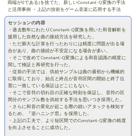
両端が0である)を捨てた、新しいConstant-Q変換の手法
と活用事例 ・上記の技術をゲーム音楽に応用する手法
セッションの内容
・過去数年にわたりConstant-Q変換を用いた和音解析を
援用した自然な曲の接続方法を研究した。
・ただ膨大な計算を行ったわりには精度に問題が出る場
合があり、曲の接続が不安定になる場合が多い。
・そこで改めてConstant-Q変換による和音認識の精度に
関して検証と再研究を行った。
・従前の手法では、供給サンプルは曲の最初から機械的
に取得しており、始点と終点が音符区間の開始と終了位
置に一致している保証はどこにもない。
・そこで音符の切れ目の正確な時刻を保証し、音符の区
間分のサンプル数を供給する手法を思いつき採用した。
・さらに和音の変化が起こる際の鋭いアタックを検知す
るため、『逆ハニング窓』を採用した。
・上記の工夫で、より短区間でのConstant-Q変換の精度
を向上させることに成功した。