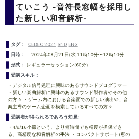
ていこう -音符長窓幅を採用し
た新しい和音解析-
タグ：
CEDEC 2024
SND
ENG
日時：
2024年08月21日(水)11時10分〜12時10分
形式：
レギュラーセッション(60分)
受講スキル：
・デジタル信号処理に興味のあるサウンドプログラマー
・新しい楽曲解析に興味のあるサウンド製作者やその他
の方々 ・ゲーム内における音楽面での新しい演出や、音
楽主導のゲーム企画を模索しているすべての方々
受講者が得られるであろう知見:
・4/8/16小節という、より短時間でも精度が担保でき
る、高精度な和音解析の手法 ・コンパクトサポート(窓の