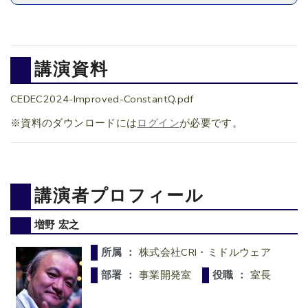
講演資料
CEDEC2024-Improved-ConstantQ.pdf
※資料のダウンロードには
ログイン
が必要です。
講演者プロフィール
増野 宏之
所属 ：
株式会社CRI・ミドルウェア
部署 ：
事業開発室
役職 ：
室長